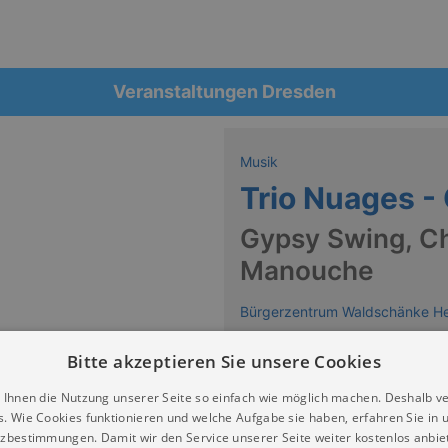
Veranstaltungen Dresden
Musik
Trio Nuages -
Gypsy Swing, Ch
Manouche
Bürgerzentrum Waldschänke He
Keine Termine
Bitte akzeptieren Sie unsere Cookies
 Ihnen die Nutzung unserer Seite so einfach wie möglich machen. Deshalb v
 dem Trio Nuages aus Dresden Gypsy Swing, Chanson und Jaz
s. Wie Cookies funktionieren und welche Aufgabe sie haben, erfahren Sie in 
nzen einlädt. Juliane Liebing (Gesang, Geige), Mathias Je
zbestimmungen. Damit wir den Service unserer Seite weiter kostenlos anbie