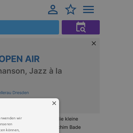
 OPEN AIR
anson, Jazz à la
llerau Dresden
×
erwenden wir
z à la Manouche. Musik, die kleine
unseren
hling (Kontrabass) und Joachim Bade
ten können,