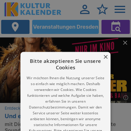
Veranstaltungen Dresden
×
Bitte akzeptieren Sie unsere
Cookies
Wir möchten Ihnen die Nutzung unserer Seite
so einfach wie möglich machen. Deshalb
verwenden wir Cookies. Wie Cookies
funktionieren und welche Aufgabe sie haben,
erfahren Sie in unseren
Datenschutzbestimmungen. Damit wir den
Entdeckungen
Service unserer Seite weiter kostenlos
Und es war Sommer
anbieten können, benötigen wir anonyme
mit Dieter Thomas Kuhn & Band / Filmnächte
statistische Informationen für unsere
Soundtrack
Kulturpartner. Bitte akzeptieren Sie unsere