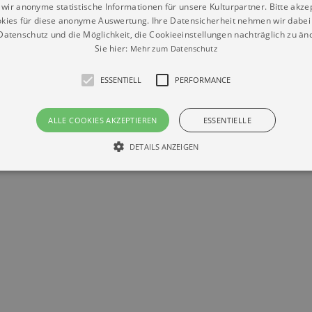
wir anonyme statistische Informationen für unsere Kulturpartner. Bitte akze
kies für diese anonyme Auswertung. Ihre Datensicherheit nehmen wir dabei 
atenschutz und die Möglichkeit, die Cookieeinstellungen nachträglich zu änd
Sie hier:
Mehr zum Datenschutz
Datenschutz
Impressum
Kontakt
ESSENTIELL
PERFORMANCE
© Braun & Krellmann GmbH
ALLE COOKIES AKZEPTIEREN
ESSENTIELLE
DETAILS ANZEIGEN
Essentiell
Performance
die grundlegenden Funktionen unserer Webseite gebraucht. Zum Beispiel für das Login 
eite nicht.
Läuft
er / Domain
Beschreibung
ab
29
This cookie is used by Cookie-Script.com service to reme
Script
days 7
preferences. It is necessary for Cookie-Script.com cookie
rkalender-
hours
n.de