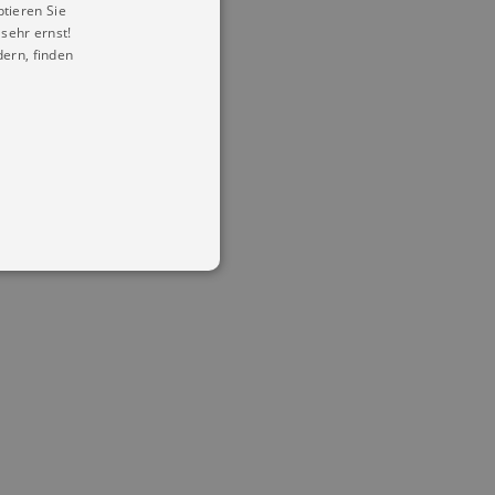
ptieren Sie
sehr ernst!
ern, finden
in Ihren account. Ohne diese
mber visitor cookie consent
 banner to work properly.