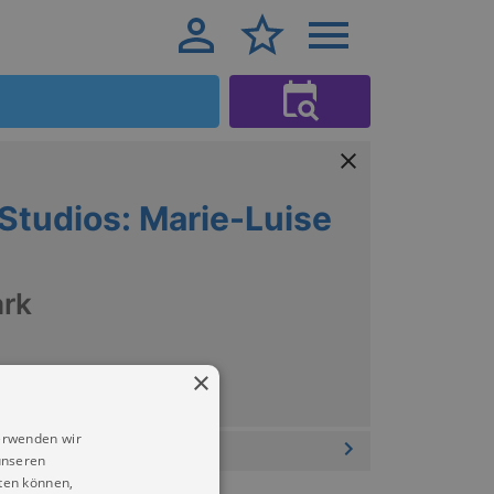
Studios: Marie-Luise
ark
×
erwenden wir
unseren
ten können,