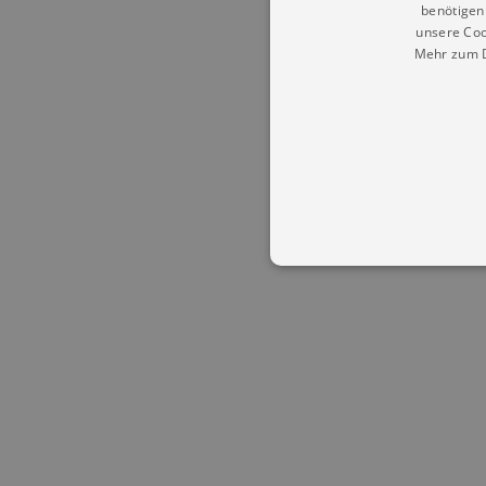
benötigen 
unsere Coo
Mehr zum D
Essentielle Cookies werden für 
Cookies funktioniert unsere Webs
Name
Provid
CookieScriptConsent
Cookie
.kultu
dresde