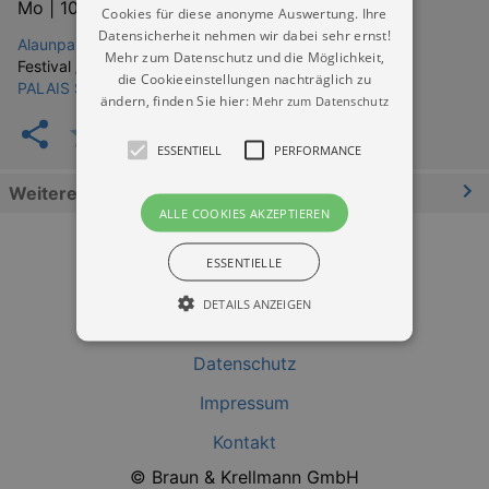
Mo |
10.08.2026 | 18:00
Cookies für diese anonyme Auswertung. Ihre
Datensicherheit nehmen wir dabei sehr ernst!
Alaunpark Dresden
Mehr zum Datenschutz und die Möglichkeit,
Festival / Fest:
die Cookieeinstellungen nachträglich zu
PALAIS SOMMER
ändern, finden Sie hier:
Mehr zum Datenschutz
ESSENTIELL
PERFORMANCE
Weitere Informationen
ALLE COOKIES AKZEPTIEREN
ESSENTIELLE
DETAILS ANZEIGEN
Datenschutz
Essentiell
Performance
Impressum
Essentielle Cookies werden für die
Kontakt
grundlegenden Funktionen unserer Webseite
gebraucht. Zum Beispiel für das Login in Ihren
© Braun & Krellmann GmbH
account. Ohne diese Cookies funktioniert