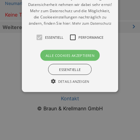
Neumarkt Dresden
Datensicherheit nehmen wir dabei sehr ernst!
Mehr zum Datenschutz und die Möglichkeit,
Keine Termine
die Cookieeinstellungen nachträglich zu
ändern, finden Sie hier:
Mehr zum Datenschutz
Weitere Informationen
ESSENTIELL
PERFORMANCE
ALLE COOKIES AKZEPTIEREN
ESSENTIELLE
Datenschutz
DETAILS ANZEIGEN
Impressum
Kontakt
Essentiell
Performance
© Braun & Krellmann GmbH
Essentielle Cookies werden für die
grundlegenden Funktionen unserer Webseite
gebraucht. Zum Beispiel für das Login in Ihren
account. Ohne diese Cookies funktioniert
unsere Webseite nicht.