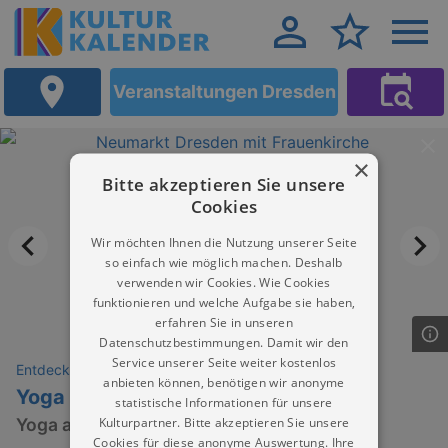
Veranstaltungen Dresden
×
Bitte akzeptieren Sie unsere
Cookies
Wir möchten Ihnen die Nutzung unserer Seite
so einfach wie möglich machen. Deshalb
verwenden wir Cookies. Wie Cookies
funktionieren und welche Aufgabe sie haben,
erfahren Sie in unseren
Datenschutzbestimmungen. Damit wir den
Service unserer Seite weiter kostenlos
Entdeckungen
anbieten können, benötigen wir anonyme
Yoga | Julia Hoffmann
statistische Informationen für unsere
Kulturpartner. Bitte akzeptieren Sie unsere
Yoga an der Frauenkirche
Cookies für diese anonyme Auswertung. Ihre