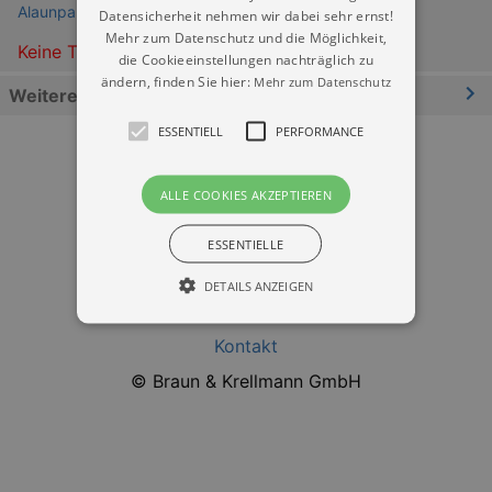
Alaunpark Dresden
Datensicherheit nehmen wir dabei sehr ernst!
Mehr zum Datenschutz und die Möglichkeit,
Keine Termine
die Cookieeinstellungen nachträglich zu
ändern, finden Sie hier:
Mehr zum Datenschutz
Weitere Informationen
ESSENTIELL
PERFORMANCE
ALLE COOKIES AKZEPTIEREN
ESSENTIELLE
Datenschutz
DETAILS ANZEIGEN
Impressum
Kontakt
Essentiell
Performance
© Braun & Krellmann GmbH
Essentielle Cookies werden für die
grundlegenden Funktionen unserer Webseite
gebraucht. Zum Beispiel für das Login in Ihren
account. Ohne diese Cookies funktioniert
unsere Webseite nicht.