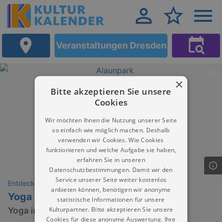
Veranstaltungen Dresden
×
Bitte akzeptieren Sie unsere
Cookies
Wir möchten Ihnen die Nutzung unserer Seite
so einfach wie möglich machen. Deshalb
verwenden wir Cookies. Wie Cookies
funktionieren und welche Aufgabe sie haben,
erfahren Sie in unseren
Datenschutzbestimmungen. Damit wir den
Service unserer Seite weiter kostenlos
Entdeckungen
anbieten können, benötigen wir anonyme
Yoga | Julia Schöner
statistische Informationen für unsere
Kulturpartner. Bitte akzeptieren Sie unsere
Yoga im Alaunpark
Cookies für diese anonyme Auswertung. Ihre