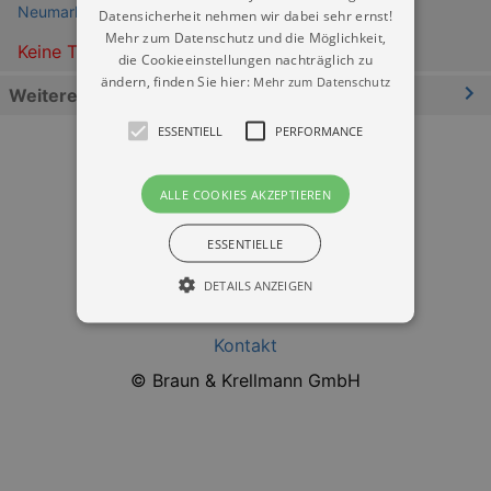
Neumarkt Dresden
Datensicherheit nehmen wir dabei sehr ernst!
Mehr zum Datenschutz und die Möglichkeit,
Keine Termine
die Cookieeinstellungen nachträglich zu
ändern, finden Sie hier:
Mehr zum Datenschutz
Weitere Informationen
ESSENTIELL
PERFORMANCE
ALLE COOKIES AKZEPTIEREN
ESSENTIELLE
Datenschutz
DETAILS ANZEIGEN
Impressum
Kontakt
Essentiell
Performance
© Braun & Krellmann GmbH
Essentielle Cookies werden für die
grundlegenden Funktionen unserer Webseite
gebraucht. Zum Beispiel für das Login in Ihren
account. Ohne diese Cookies funktioniert
unsere Webseite nicht.