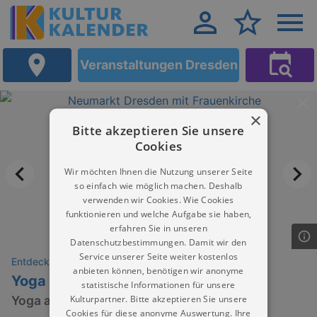
Veranstaltungen Dresden
×
Bitte akzeptieren Sie unsere
Cookies
Wir möchten Ihnen die Nutzung unserer Seite
so einfach wie möglich machen. Deshalb
verwenden wir Cookies. Wie Cookies
funktionieren und welche Aufgabe sie haben,
erfahren Sie in unseren
Datenschutzbestimmungen. Damit wir den
Service unserer Seite weiter kostenlos
Entdeckungen
anbieten können, benötigen wir anonyme
Yoga | Lisa Seifert
statistische Informationen für unsere
Kulturpartner. Bitte akzeptieren Sie unsere
Yoga an der Frauenkirche
Cookies für diese anonyme Auswertung. Ihre