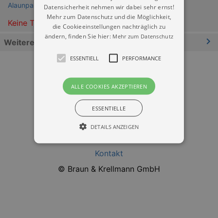
Alaunpark Dresden
Datensicherheit nehmen wir dabei sehr ernst!
Mehr zum Datenschutz und die Möglichkeit,
Keine Termine
die Cookieeinstellungen nachträglich zu
ändern, finden Sie hier:
Mehr zum Datenschutz
Weitere Informationen
ESSENTIELL
PERFORMANCE
ALLE COOKIES AKZEPTIEREN
ESSENTIELLE
Datenschutz
DETAILS ANZEIGEN
Impressum
Kontakt
Essentiell
Performance
© Braun & Krellmann GmbH
Essentielle Cookies werden für die
grundlegenden Funktionen unserer Webseite
gebraucht. Zum Beispiel für das Login in Ihren
account. Ohne diese Cookies funktioniert
unsere Webseite nicht.