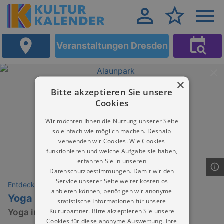
Veranstaltungen Dresden
×
Bitte akzeptieren Sie unsere
Cookies
Wir möchten Ihnen die Nutzung unserer Seite
so einfach wie möglich machen. Deshalb
verwenden wir Cookies. Wie Cookies
funktionieren und welche Aufgabe sie haben,
erfahren Sie in unseren
Datenschutzbestimmungen. Damit wir den
Service unserer Seite weiter kostenlos
Entdeckungen
anbieten können, benötigen wir anonyme
Yoga | Nitya Nicolle Ruhner
statistische Informationen für unsere
Kulturpartner. Bitte akzeptieren Sie unsere
Yoga im Alaunpark
Cookies für diese anonyme Auswertung. Ihre