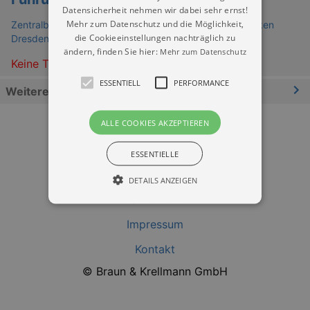
Datensicherheit nehmen wir dabei sehr ernst!
Mehr zum Datenschutz und die Möglichkeit,
Zentralbibliothek im Kulturpalast – Städtische Bibliotheken
die Cookieeinstellungen nachträglich zu
Dresden
ändern, finden Sie hier:
Mehr zum Datenschutz
Keine Termine
ESSENTIELL
PERFORMANCE
Weitere Informationen
ALLE COOKIES AKZEPTIEREN
ESSENTIELLE
DETAILS ANZEIGEN
Datenschutz
Impressum
Essentiell
Performance
Kontakt
Essentielle Cookies werden für die
grundlegenden Funktionen unserer Webseite
© Braun & Krellmann GmbH
gebraucht. Zum Beispiel für das Login in Ihren
account. Ohne diese Cookies funktioniert
unsere Webseite nicht.