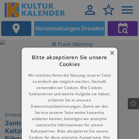
Veranstaltungen Dresden
×
Bitte akzeptieren Sie unsere
Cookies
Wir möchten Ihnen die Nutzung unserer Seite
so einfach wie möglich machen. Deshalb
verwenden wir Cookies. Wie Cookies
funktionieren und welche Aufgabe sie haben,
erfahren Sie in unseren
Datenschutzbestimmungen. Damit wir den
Service unserer Seite weiter kostenlos
Entdeckungen
anbieten können, benötigen wir anonyme
Zentralbibliothek: Frank Männig:
statistische Informationen für unsere
Kaitzbach, Schleusen und Latrinen -
Kulturpartner. Bitte akzeptieren Sie unsere
Cookies für diese anonyme Auswertung. Ihre
Führung 2