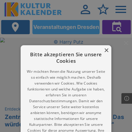
Veranstaltungen Dresden
×
Bitte akzeptieren Sie unsere
Cookies
Wir möchten Ihnen die Nutzung unserer Seite
so einfach wie möglich machen. Deshalb
verwenden wir Cookies. Wie Cookies
funktionieren und welche Aufgabe sie haben,
erfahren Sie in unseren
Datenschutzbestimmungen. Damit wir den
Service unserer Seite weiter kostenlos
Entdeckungen
anbieten können, benötigen wir anonyme
Zentralbibliothek: "Requiem in Weiß - Das
statistische Informationen für unsere
würdelose Sterben unserer Gletscher"
Kulturpartner. Bitte akzeptieren Sie unsere
Cookies für diese anonyme Auswertung. Ihre