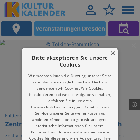
Veranstaltungen Dresden
×
Bitte akzeptieren Sie unsere
Cookies
Wir möchten Ihnen die Nutzung unserer Seite
so einfach wie möglich machen. Deshalb
verwenden wir Cookies. Wie Cookies
funktionieren und welche Aufgabe sie haben,
erfahren Sie in unseren
Datenschutzbestimmungen. Damit wir den
Service unserer Seite weiter kostenlos
Entdeckungen
anbieten können, benötigen wir anonyme
Zentralbibliothek: Tolkien-Stammtisch
statistische Informationen für unsere
Kulturpartner. Bitte akzeptieren Sie unsere
Zentralbibliothek im Kulturpalast – Städtische Bibliotheken
Cookies für diese anonyme Auswertung. Ihre