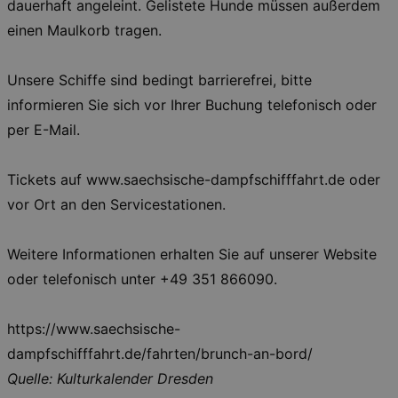
dauerhaft angeleint. Gelistete Hunde müssen außerdem
Essentiell
Performance
einen Maulkorb tragen.
Essentielle Cookies werden für die
grundlegenden Funktionen unserer Webseite
Unsere Schiffe sind bedingt barrierefrei, bitte
gebraucht. Zum Beispiel für das Login in Ihren
account. Ohne diese Cookies funktioniert
informieren Sie sich vor Ihrer Buchung telefonisch oder
unsere Webseite nicht.
per E-Mail.
Läuft
Name
Provider / Domain
Besch
ab
Tickets auf www.saechsische-dampfschifffahrt.de oder
CookieScriptConsent
29
This c
CookieScript
days
used 
.kulturkalender-
vor Ort an den Servicestationen.
7
Cooki
dresden.de
hours
Script
servic
reme
Weitere Informationen erhalten Sie auf unserer Website
visito
conse
oder telefonisch unter +49 351 866090.
prefer
It is 
for Co
Script
https://www.saechsische-
cooki
banne
dampfschifffahrt.de/fahrten/brunch-an-bord/
work
proper
Quelle: Kulturkalender Dresden
XSRF-TOKEN
www.kulturkalender-
2
This c