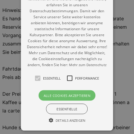
erfahren Sie in unseren
Hinweis:
Datenschutzbestimmungen. Damit wir den
Service unserer Seite weiter kostenlos
Es handelt sich um eine platzierte Fahrt. Die separate
anbieten können, benötigen wir anonyme
Reservierung von Tischen ist nicht notwendig. In einem
statistische Informationen für unsere
Kulturpartner. Bitte akzeptieren Sie unsere
Vorgang gebuchte Tickets werden auch
Cookies für diese anonyme Auswertung. Ihre
zusammenhängend platziert. Ihre Tischnummer erhalten
Datensicherheit nehmen wir dabei sehr ernst!
Sie beim Zustieg.
Mehr zum Datenschutz und die Möglichkeit,
die Cookieeinstellungen nachträglich zu
ändern, finden Sie hier:
Mehr zum Datenschutz
Fahrtdauer: ca. 2h
Preis ab : 46,00 € / 34,00 € (ermäßigt)
ESSENTIELL
PERFORMANCE
Der Preis beinhaltet Fahrt und Kuchenauswahl, je 1
ALLE COOKIES AKZEPTIEREN
Kaffee und Tee. Weitere Getränke und Speisen können a
ESSENTIELLE
la carte bestellt und bezahlt werden.
DETAILS ANZEIGEN
Hunde sind willkommen. Bitte halten Sie Ihren Vierbeiner