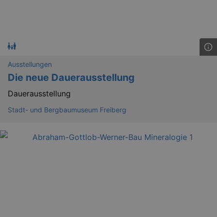
.kulturkalender-
dresden.de
Ausstellungen
Die neue Dauerausstellung
Dauerausstellung
Stadt- und Bergbaumuseum Freiberg
_gat
Google LLC
mi
.kulturkalender-
dresden.de