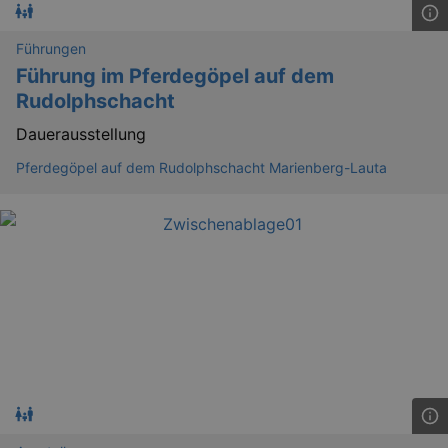
Führungen
Führung im Pferdegöpel auf dem
Rudolphschacht
Dauerausstellung
Pferdegöpel auf dem Rudolphschacht Marienberg-Lauta
_ga
2 
Google LLC
.kulturkalender-
dresden.reservix.de