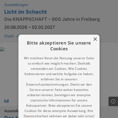
Ausstellungen
Licht im Schacht
Die KNAPPSCHAFT – 600 Jahre in Freiberg
20.06.2026
–
02.02.2027
Stadt- und Bergbaumuseum Freiberg
×
Bitte akzeptieren Sie unsere
Cookies
Wir möchten Ihnen die Nutzung unserer Seite
so einfach wie möglich machen. Deshalb
verwenden wir Cookies. Wie Cookies
funktionieren und welche Aufgabe sie haben,
erfahren Sie in unseren
Datenschutzbestimmungen. Damit wir den
Service unserer Seite weiter kostenlos
anbieten können, benötigen wir anonyme
statistische Informationen für unsere
Kulturpartner. Bitte akzeptieren Sie unsere
Cookies für diese anonyme Auswertung. Ihre
Ausstellungen
Datensicherheit nehmen wir dabei sehr ernst!