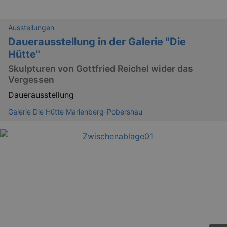
tis
www.eventim.de
mo
Ausstellungen
tis
.theadex.com
mo
Dauerausstellung in der Galerie "Die
Hütte"
RXSESSID
.kulturkalender-
dresden.reservix.de
min
Skulpturen von Gottfried Reichel wider das
OptanonConsent
1 
OneTrust LLC
Vergessen
.reservix.de
Dauerausstellung
Galerie Die Hütte Marienberg-Pobershau