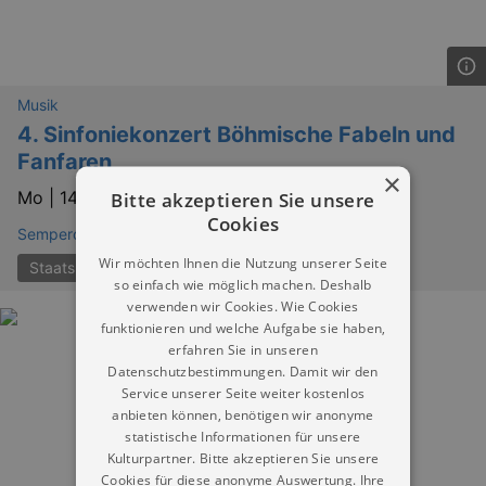
Musik
4. Sinfoniekonzert Böhmische Fabeln und
Fanfaren
×
Mo |
14.12.2026 | 19:00
Bitte akzeptieren Sie unsere
Cookies
Semperoper Dresden
Wir möchten Ihnen die Nutzung unserer Seite
Staatskapelle Dresden
so einfach wie möglich machen. Deshalb
verwenden wir Cookies. Wie Cookies
funktionieren und welche Aufgabe sie haben,
erfahren Sie in unseren
Datenschutzbestimmungen. Damit wir den
Service unserer Seite weiter kostenlos
anbieten können, benötigen wir anonyme
statistische Informationen für unsere
Kulturpartner. Bitte akzeptieren Sie unsere
Cookies für diese anonyme Auswertung. Ihre