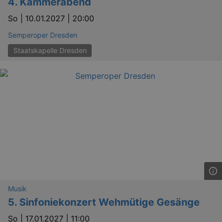
4. Kammerabend
_gid
1 
Google LLC
.kulturkalender-
So |
10.01.2027 | 20:00
dresden.de
Semperoper Dresden
Staatskapelle Dresden
_gat
Google LLC
mi
.kulturkalender-
dresden.de
Musik
5. Sinfoniekonzert Wehmütige Gesänge
So |
17.01.2027 | 11:00