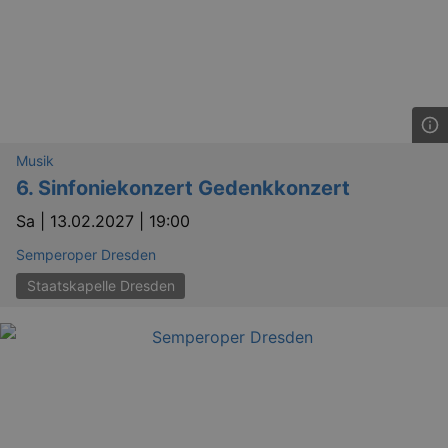
_gid
1 
Google LLC
.kulturkalender-
dresden.reservix.de
Musik
6. Sinfoniekonzert Gedenkkonzert
Sa |
13.02.2027 | 19:00
Semperoper Dresden
Staatskapelle Dresden
_gat_UA-12823294-20
.kulturkalender-
dresden.reservix.de
mi