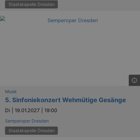
.eventim.de
Staatskapelle Dresden
tis
www.eventim.de
mo
tis
.theadex.com
mo
RXSESSID
.kulturkalender-
dresden.reservix.de
min
OptanonConsent
1 
OneTrust LLC
.reservix.de
Musik
5. Sinfoniekonzert Wehmütige Gesänge
Di |
19.01.2027 | 19:00
Semperoper Dresden
Staatskapelle Dresden