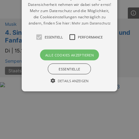
Datensicherheit nehmen wir dabei sehr ernst!
Mehr zum Datenschutz und die Möglichkeit,
die Cookieeinstellungen nachträglich zu
ändern, finden Sie hier:
Mehr zum Datenschutz
Musik
4. Sinfoniekonzert Böhmische Fabeln und
ESSENTIELL
PERFORMANCE
Fanfaren
Di |
15.12.2026 | 19:00
ALLE COOKIES AKZEPTIEREN
Semperoper Dresden
ESSENTIELLE
Staatskapelle Dresden
DETAILS ANZEIGEN
Essentiell
Performance
Essentielle Cookies werden für die
grundlegenden Funktionen unserer Webseite
gebraucht. Zum Beispiel für das Login in Ihren
account. Ohne diese Cookies funktioniert
unsere Webseite nicht.