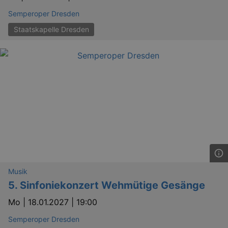
Semperoper Dresden
Staatskapelle Dresden
bm_sz
4 h
The Rocket Science
Group LLC
.eventim.de
axd
www.eventim.de
mo
axd
.theadex.com
mo
IDE
1 
Google LLC
.doubleclick.net
Musik
5. Sinfoniekonzert Wehmütige Gesänge
Mo |
18.01.2027 | 19:00
Semperoper Dresden
_abck
1 
Akamai Technologies