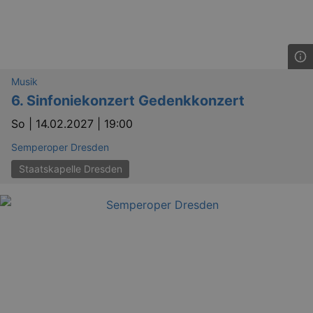
Musik
6. Sinfoniekonzert Gedenkkonzert
So |
14.02.2027 | 19:00
Semperoper Dresden
GPS
Google LLC
min
.youtube.com
Staatskapelle Dresden
VISITOR_INFO1_LIVE
Google LLC
mo
.youtube.com