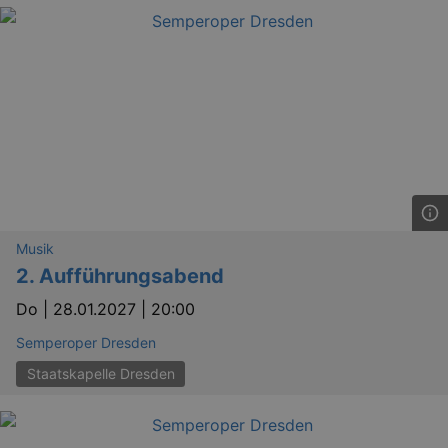
Musik
2. Aufführungsabend
Do |
28.01.2027 | 20:00
_ga
2 
Google LLC
Semperoper Dresden
.kulturkalender-
dresden.reservix.de
Staatskapelle Dresden