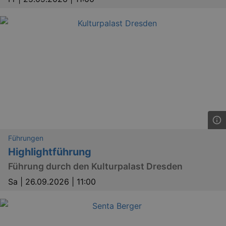
.eventim.de
tis
www.eventim.de
mo
tis
.theadex.com
mo
RXSESSID
.kulturkalender-
dresden.reservix.de
min
OptanonConsent
1 
OneTrust LLC
.reservix.de
Führungen
Highlightführung
Führung durch den Kulturpalast Dresden
Sa |
26.09.2026 | 11:00