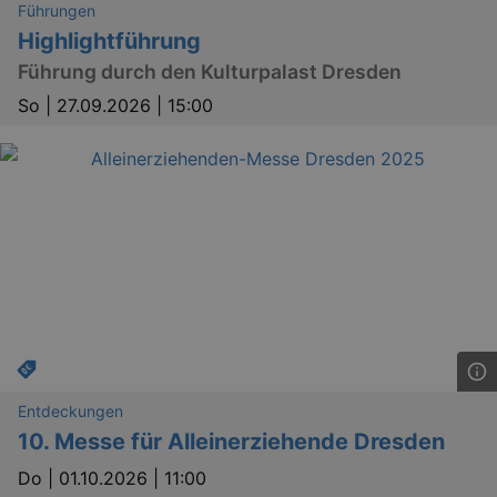
_gid
1 
Google LLC
Führungen
.kulturkalender-
Highlightführung
dresden.reservix.de
Führung durch den Kulturpalast Dresden
So |
27.09.2026 | 15:00
_gat_UA-12823294-20
.kulturkalender-
dresden.reservix.de
mi
Entdeckungen
10. Messe für Alleinerziehende Dresden
Do |
01.10.2026 | 11:00