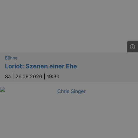
Bühne
Loriot: Szenen einer Ehe
Sa |
26.09.2026 | 19:30
_ga
2 
Google LLC
.kulturkalender-
dresden.reservix.de