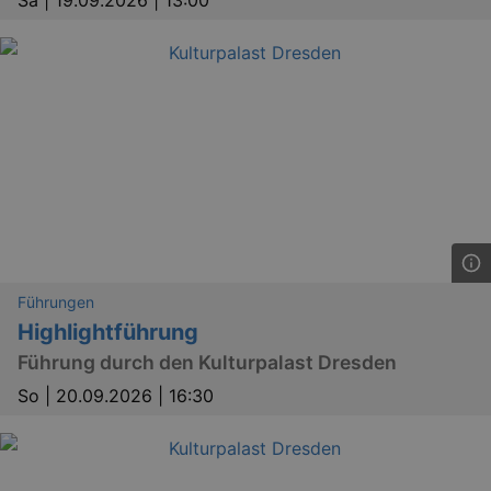
Sa |
19.09.2026 | 13:00
dresden.de
hours
writte
help w
securi
preve
Cross-
Reque
Forge
attack
Lä
Name
Provider / Domain
Führungen
Highlightführung
kulturkalender_dresden_session
www.kulturkalender-
2 h
dresden.de
Führung durch den Kulturpalast Dresden
_ga
2 
Google LLC
So |
20.09.2026 | 16:30
.kulturkalender-
dresden.de