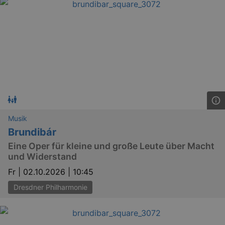
YSC
Ses
Google LLC
.youtube.com
kulturkalender_dresden_session
staging.kulturkalender-
2 h
dresden.de
mobile
.kulturkalender-
1 
dresden.de
Musik
PHPSESSID
4 
PHP.net
staging.kulturkalender-
Brundibár
mo
dresden.de
Eine Oper für kleine und große Leute über Macht
und Widerstand
Fr |
02.10.2026 | 10:45
Dresdner Philharmonie