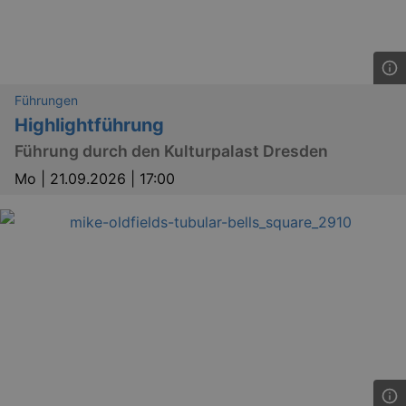
_gid
1 
Google LLC
.kulturkalender-
dresden.de
Führungen
Highlightführung
Führung durch den Kulturpalast Dresden
Mo |
21.09.2026 | 17:00
_gat
Google LLC
mi
.kulturkalender-
dresden.de