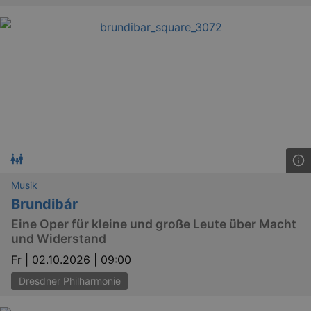
GPS
Google LLC
min
.youtube.com
VISITOR_INFO1_LIVE
Google LLC
Musik
mo
.youtube.com
Brundibár
Eine Oper für kleine und große Leute über Macht
und Widerstand
Fr |
02.10.2026 | 09:00
Dresdner Philharmonie