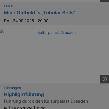
Musik
Mike Oldfield`s „Tubular Bells“
Do |
24.09.2026 | 20:00
bm_sz
4 h
The Rocket Science
Group LLC
.eventim.de
axd
www.eventim.de
mo
axd
.theadex.com
mo
IDE
1 
Google LLC
.doubleclick.net
Führungen
Highlightführung
Führung durch den Kulturpalast Dresden
Fr |
25.09.2026 | 11:00
_abck
1 
Akamai Technologies