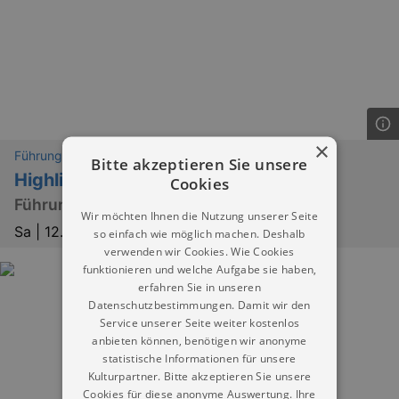
×
Führungen
Bitte akzeptieren Sie unsere
Highlightführung
Cookies
Führung durch den Kulturpalast Dresden
Wir möchten Ihnen die Nutzung unserer Seite
Sa |
12.09.2026 | 15:00
so einfach wie möglich machen. Deshalb
verwenden wir Cookies. Wie Cookies
funktionieren und welche Aufgabe sie haben,
erfahren Sie in unseren
Datenschutzbestimmungen. Damit wir den
Service unserer Seite weiter kostenlos
anbieten können, benötigen wir anonyme
statistische Informationen für unsere
Kulturpartner. Bitte akzeptieren Sie unsere
Cookies für diese anonyme Auswertung. Ihre