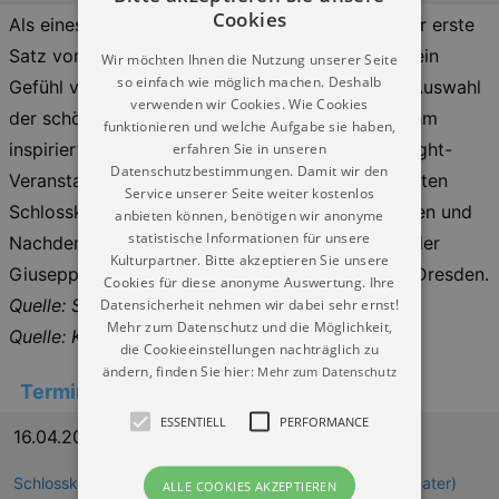
Cookies
Als eines der ikonischen Werke der Musik ruft der erste
Satz von Beethovens Mondscheinsonate sofort ein
Wir möchten Ihnen die Nutzung unserer Seite
so einfach wie möglich machen. Deshalb
Gefühl von Frieden und Meditation hervor. Eine Auswahl
verwenden wir Cookies. Wie Cookies
der schönsten Stücke Beethovens und der von ihm
funktionieren und welche Aufgabe sie haben,
inspirierten Komponisten begleitet diese Late-Night-
erfahren Sie in unseren
Datenschutzbestimmungen. Damit wir den
Veranstaltung unter den Gewölben der restaurierten
Service unserer Seite weiter kostenlos
Schlosskapelle – eine Einladung zum Zurücklehnen und
anbieten können, benötigen wir anonyme
statistische Informationen für unsere
Nachdenken. Unter Mitwirkung von Mitgliedern der
Kulturpartner. Bitte akzeptieren Sie unsere
Giuseppe-Sinopoli-Akademie der Staatskapelle Dresden.
Cookies für diese anonyme Auswertung. Ihre
Quelle: Semperoper Dresden
Datensicherheit nehmen wir dabei sehr ernst!
Mehr zum Datenschutz und die Möglichkeit,
Quelle: Kulturkalender Dresden
die Cookieeinstellungen nachträglich zu
ändern, finden Sie hier:
Mehr zum Datenschutz
Termine
ESSENTIELL
PERFORMANCE
16.04.2027 22:00
Schlosskapelle im Residenzschloss Dresden (Schlosstheater)
ALLE COOKIES AKZEPTIEREN