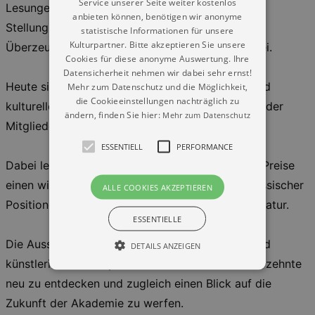
Service unserer Seite weiter kostenlos
Lesungen, in Publikationen, Empfehlungen und
anbieten können, benötigen wir anonyme
Stellungnahmen, stellten ihre künstlerischen
statistische Informationen für unsere
Kulturpartner. Bitte akzeptieren Sie unsere
Überzeugungen vor und trugen ihre Expertise bei.
Cookies für diese anonyme Auswertung. Ihre
Datensicherheit nehmen wir dabei sehr ernst!
Heute sind es die aktuellen gesellschaftlichen und
Mehr zum Datenschutz und die Möglichkeit,
die Cookieeinstellungen nachträglich zu
kulturellen Umbrüche, die im Zentrum der Arbeit der
ändern, finden Sie hier:
Mehr zum Datenschutz
Mitglieder in der Akademie stehen.
ESSENTIELL
PERFORMANCE
Dabei leisten die von der Akademie verliehenen Preise
einen wichtigen Beitrag zur Diskussion zeitgenössischer
ALLE COOKIES AKZEPTIEREN
Positionen in Baukultur, Bildender Kunst und Literatur.
ESSENTIELLE
Die Ausstellung lädt dazu ein, diese Debatten und
DETAILS ANZEIGEN
künstlerischen Perspektiven der letzten drei Jahrzehnte
neu zu entdecken und zugleich einen Blick auf die
Essentiell
Performance
Zukunft der Akademie zu werfen.