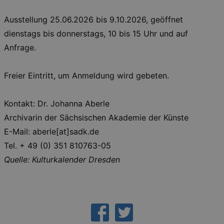
Essentielle Cookies werden für die
grundlegenden Funktionen unserer Webseite
Ausstellung 25.06.2026 bis 9.10.2026, geöffnet
gebraucht. Zum Beispiel für das Login in Ihren
account. Ohne diese Cookies funktioniert
dienstags bis donnerstags, 10 bis 15 Uhr und auf
unsere Webseite nicht.
Anfrage.
Läuft
Name
Provider / Domain
Besch
ab
Freier Eintritt, um Anmeldung wird gebeten.
CookieScriptConsent
29
This c
CookieScript
days
used 
.kulturkalender-
7
Cooki
dresden.de
hours
Script
Kontakt: Dr. Johanna Aberle
servic
reme
Archivarin der Sächsischen Akademie der Künste
visito
conse
E-Mail: aberle[at]sadk.de
prefer
It is 
Tel. + 49 (0) 351 810763-05
for Co
Script
Quelle: Kulturkalender Dresden
cooki
banne
work
proper
XSRF-TOKEN
www.kulturkalender-
2
This c
dresden.de
hours
writte
help w
securi
preve