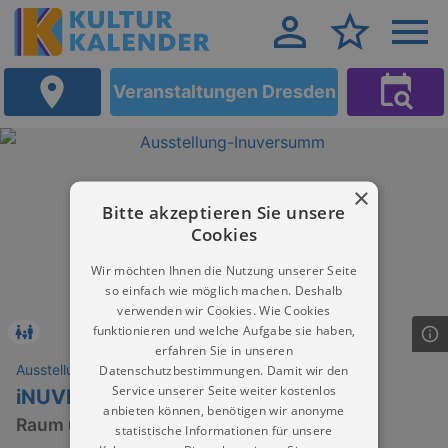
Veranstaltungen Dresden
×
Bitte akzeptieren Sie unsere
Cookies
Wir möchten Ihnen die Nutzung unserer Seite
so einfach wie möglich machen. Deshalb
verwenden wir Cookies. Wie Cookies
funktionieren und welche Aufgabe sie haben,
erfahren Sie in unseren
Ausstellungen
Datenschutzbestimmungen. Damit wir den
Service unserer Seite weiter kostenlos
iNUVERSUMM
anbieten können, benötigen wir anonyme
Raum und Zeit für Insekten
statistische Informationen für unsere