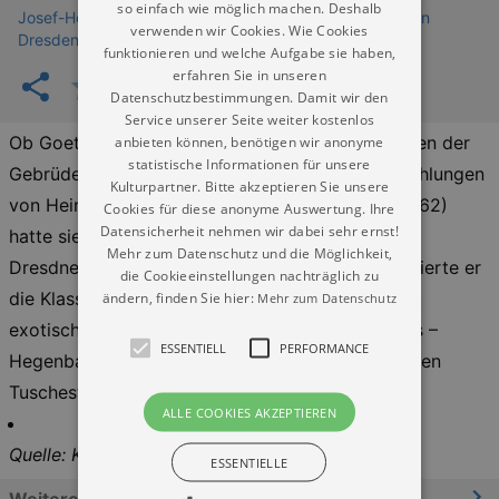
so einfach wie möglich machen. Deshalb
Josef-Hegenbarth-Archiv - Staatliche Kunstsammlungen
verwenden wir Cookies. Wie Cookies
Dresden
funktionieren und welche Aufgabe sie haben,
erfahren Sie in unseren
Datenschutzbestimmungen. Damit wir den
Service unserer Seite weiter kostenlos
Ob Goethes „Faust“, die „Arche Noah“, die Märchen der
anbieten können, benötigen wir anonyme
statistische Informationen für unsere
Gebrüder Grimm, Hauffs „Kalif Storch“ oder Erzählungen
Kulturpartner. Bitte akzeptieren Sie unsere
von Heinrich Kleist – Josef Hegenbarth (1884-1962)
Cookies für diese anonyme Auswertung. Ihre
Datensicherheit nehmen wir dabei sehr ernst!
hatte sie alle auf seinem Schreibtisch. In seinem
Mehr zum Datenschutz und die Möglichkeit,
Dresdner Haus, das er seit 1921 bewohnte, illustrierte er
die Cookieeinstellungen nachträglich zu
die Klassiker der Weltliteratur. Kaffeehausszenen,
ändern, finden Sie hier:
Mehr zum Datenschutz
exotische Tiere im Zoo oder Akrobaten im Zirkus –
ESSENTIELL
PERFORMANCE
Hegenbarth hauchte ihnen mit wenigen prägnanten
Tuschestrichen Leben ein.
ALLE COOKIES AKZEPTIEREN
Quelle: Kulturkalender Dresden
ESSENTIELLE