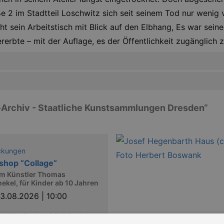
e 2 im Stadtteil Loschwitz sich seit seinem Tod nur wenig v
ht sein Arbeitstisch mit Blick auf den Elbhang, Es war se
erbte – mit der Auflage, es der Öffentlichkeit zugänglich 
-Archiv - Staatliche Kunstsammlungen Dresden“
ckungen
hop “Collage“
em Künstler Thomas
kel, für Kinder ab 10 Jahren
13.08.2026 | 10:00
RFERIEN IN DRESDEN &