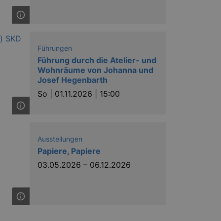
mber visitor cookie consent
 banner to work properly.
Führungen
Führung durch die Atelier- und
nting Cross-Site Request Forgery
Wohnräume von Johanna und
Josef Hegenbarth
nting Cross-Site Request Forgery
So |
01.11.2026 | 15:00
Ausstellungen
Papiere, Papiere
03.05.2026
–
06.12.2026
niversal Analytics - which is a
y used analytics service. This
by assigning a randomly
s included in each page request
ion and campaign data for the
 expire after 2 years, although