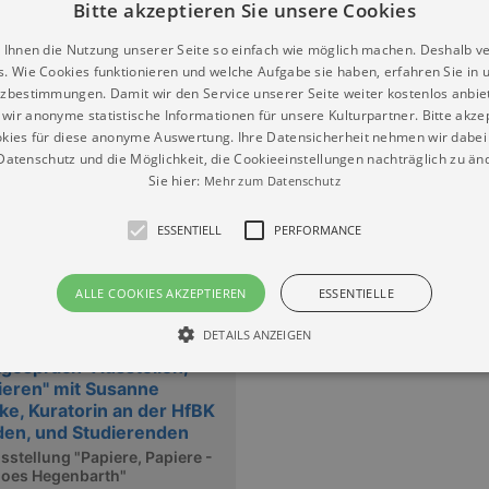
BUNG
Bitte akzeptieren Sie unsere Cookies
 Ihnen die Nutzung unserer Seite so einfach wie möglich machen. Deshalb v
s. Wie Cookies funktionieren und welche Aufgabe sie haben, erfahren Sie in 
zbestimmungen. Damit wir den Service unserer Seite weiter kostenlos anbie
ngen
wir anonyme statistische Informationen für unsere Kulturpartner. Bitte akze
ng durch die Atelier- und
kies für diese anonyme Auswertung. Ihre Datensicherheit nehmen wir dabei 
räume von Johanna und
atenschutz und die Möglichkeit, die Cookieeinstellungen nachträglich zu änd
f Hegenbarth
Sie hier:
Mehr zum Datenschutz
6.09.2026 | 15:00
ESSENTIELL
PERFORMANCE
ALLE COOKIES AKZEPTIEREN
ESSENTIELLE
DETAILS ANZEIGEN
ngen
gespräch "Ausstellen,
ieren" mit Susanne
ke, Kuratorin an der HfBK
Essentiell
Performance
en, und Studierenden
sstellung "Papiere, Papiere -
die grundlegenden Funktionen unserer Webseite gebraucht. Zum Beispiel für das Login 
goes Hegenbarth"
eite nicht.