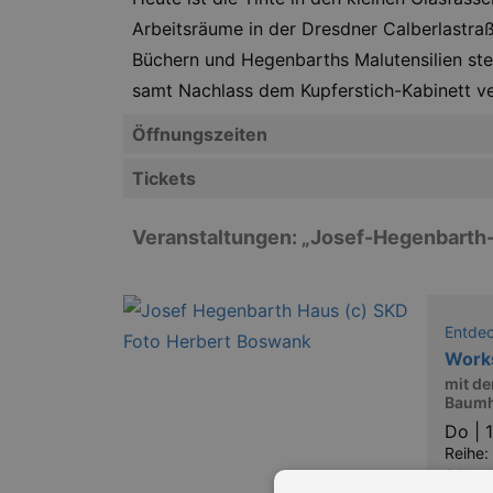
Arbeitsräume in der Dresdner Calberlastraß
Büchern und Hegenbarths Malutensilien ste
samt Nachlass dem Kupferstich-Kabinett ver
Öffnungszeiten
Tickets
Veranstaltungen: „Josef-Hegenbarth
Entde
Works
mit d
Baumhe
Do |
Reihe:
SOMME