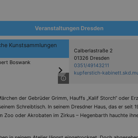
Veranstaltungen Dresden
iche Kunstsammlungen
Calberlastraße 2
01326 Dresden
0351/49143211
kupferstich-kabinett.skd.
Märchen der Gebrüder Grimm, Hauffs „Kalif Storch“ oder Erz
einem Schreibtisch. In seinem Dresdner Haus, das er seit 192
e im Zoo oder Akrobaten im Zirkus – Hegenbarth hauchte ih
schen in seinem Atelier längst eingetrocknet. Doch abgese