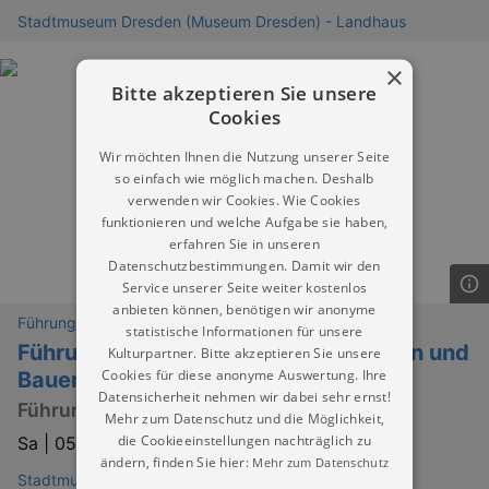
Stadtmuseum Dresden (Museum Dresden) - Landhaus
×
Bitte akzeptieren Sie unsere
Cookies
Wir möchten Ihnen die Nutzung unserer Seite
so einfach wie möglich machen. Deshalb
verwenden wir Cookies. Wie Cookies
funktionieren und welche Aufgabe sie haben,
erfahren Sie in unseren
Datenschutzbestimmungen. Damit wir den
Service unserer Seite weiter kostenlos
anbieten können, benötigen wir anonyme
Führungen
statistische Informationen für unsere
Führung: PLATTE OST/ WEST. Wohnen und
Kulturpartner. Bitte akzeptieren Sie unsere
Cookies für diese anonyme Auswertung. Ihre
Bauen in Großtafelbauweise
Datensicherheit nehmen wir dabei sehr ernst!
Führung in der Sonderausstellung
Mehr zum Datenschutz und die Möglichkeit,
die Cookieeinstellungen nachträglich zu
Sa |
05.09.2026 | 11:00
ändern, finden Sie hier:
Mehr zum Datenschutz
Stadtmuseum Dresden (Museum Dresden) - Landhaus