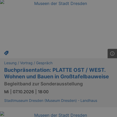
hours
Script
servic
reme
visito
conse
prefer
It is 
for Co
Script
cooki
banne
work
proper
XSRF-TOKEN
www.kulturkalender-
2
This c
dresden.de
hours
writte
help w
Lesung / Vortrag / Gespräch
securi
preve
Buchpräsentation: PLATTE OST / WEST.
Cross-
Wohnen und Bauen in Großtafelbauweise
Reque
Forge
attack
Begleitband zur Sonderausstellung
XSRF-TOKEN
staging.kulturkalender-
2
This c
Mi |
07.10.2026 | 18:00
dresden.de
hours
writte
help w
Stadtmuseum Dresden (Museum Dresden) - Landhaus
securi
preve
Cross-
Reque
Forge