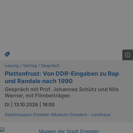
attack
Lä
Name
Provider / Domain
kulturkalender_dresden_session
www.kulturkalender-
2 h
Lesung / Vortrag / Gespräch
dresden.de
Plattenfrust: Von DDR-Eingaben zu Rap
_ga
2 
Google LLC
.kulturkalender-
und Randale nach 1990
dresden.de
Gespräch mit Prof. Johannes Schütz und Nils
Werner, mit Filmbeiträgen
Di |
13.10.2026 | 18:00
Stadtmuseum Dresden (Museum Dresden) - Landhaus