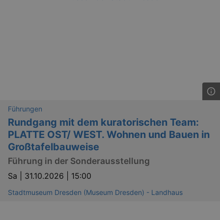
Führungen
Rundgang mit dem kuratorischen Team:
PLATTE OST/ WEST. Wohnen und Bauen in
Großtafelbauweise
Führung in der Sonderausstellung
Sa |
31.10.2026 | 15:00
_gid
1 
Google LLC
.kulturkalender-
Stadtmuseum Dresden (Museum Dresden) - Landhaus
dresden.de