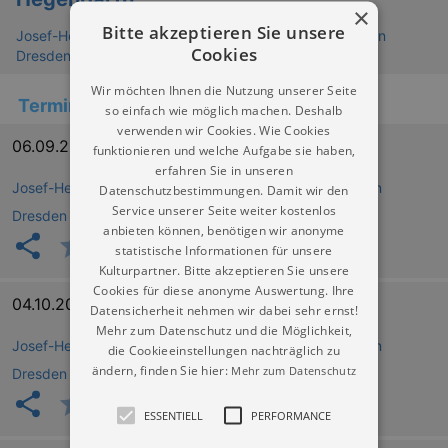
×
Bitte akzeptieren Sie unsere
Josef-Hegenbarth-Archiv - Staatliche Kunstsammlungen
Cookies
Dresden
Wir möchten Ihnen die Nutzung unserer Seite
Termine
so einfach wie möglich machen. Deshalb
verwenden wir Cookies. Wie Cookies
06.09.2026 15:00
funktionieren und welche Aufgabe sie haben,
erfahren Sie in unseren
Josef-Hegenbarth-Archiv - Staatliche Kunstsammlungen
Datenschutzbestimmungen. Damit wir den
Service unserer Seite weiter kostenlos
Dresden
anbieten können, benötigen wir anonyme
statistische Informationen für unsere
Kulturpartner. Bitte akzeptieren Sie unsere
Cookies für diese anonyme Auswertung. Ihre
04.10.2026 15:00
Datensicherheit nehmen wir dabei sehr ernst!
Mehr zum Datenschutz und die Möglichkeit,
Josef-Hegenbarth-Archiv - Staatliche Kunstsammlungen
die Cookieeinstellungen nachträglich zu
ändern, finden Sie hier:
Mehr zum Datenschutz
Dresden
ESSENTIELL
PERFORMANCE