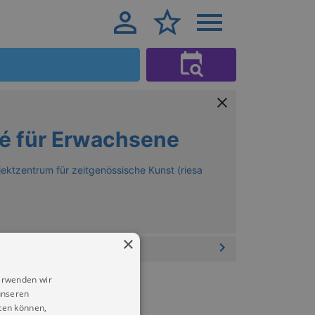
é für Erwachsene
jektzentrum für zeitgenössische Kunst (riesa
×
erwenden wir
unseren
ten können,