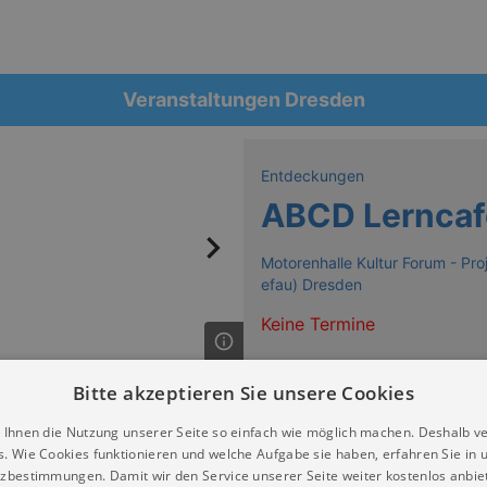
Veranstaltungen Dresden
Entdeckungen
ABCD Lerncaf
Motorenhalle Kultur Forum - Pro
efau) Dresden
Keine Termine
Bitte akzeptieren Sie unsere Cookies
 Ihnen die Nutzung unserer Seite so einfach wie möglich machen. Deshalb v
s. Wie Cookies funktionieren und welche Aufgabe sie haben, erfahren Sie in 
zbestimmungen. Damit wir den Service unserer Seite weiter kostenlos anbie