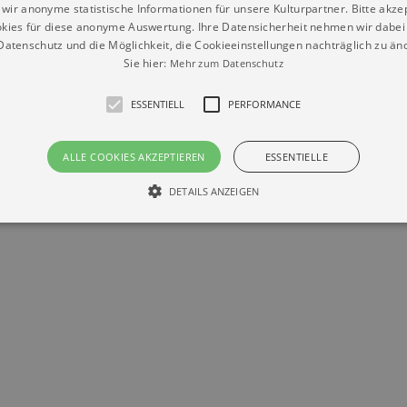
wir anonyme statistische Informationen für unsere Kulturpartner. Bitte akze
kies für diese anonyme Auswertung. Ihre Datensicherheit nehmen wir dabei 
atenschutz und die Möglichkeit, die Cookieeinstellungen nachträglich zu änd
Datenschutz
Impressum
Kontakt
Sie hier:
Mehr zum Datenschutz
© Braun & Krellmann GmbH
ESSENTIELL
PERFORMANCE
ALLE COOKIES AKZEPTIEREN
ESSENTIELLE
DETAILS ANZEIGEN
Essentiell
Performance
die grundlegenden Funktionen unserer Webseite gebraucht. Zum Beispiel für das Login 
eite nicht.
Läuft
er / Domain
Beschreibung
ab
29
This cookie is used by Cookie-Script.com service to reme
Script
days 7
preferences. It is necessary for Cookie-Script.com cookie
rkalender-
hours
n.de