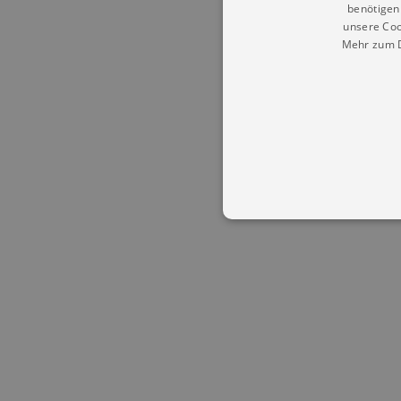
benötigen 
unsere Coo
Mehr zum D
Essentielle Cookies werden für 
Cookies funktioniert unsere Webs
Name
Provid
CookieScriptConsent
Cookie
.kultu
dresde