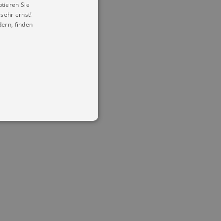
ptieren Sie
sehr ernst!
ern, finden
in Ihren account. Ohne diese
mber visitor cookie consent
 banner to work properly.