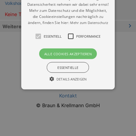
Volkshochschule Dresden e.V.
Datensicherheit nehmen wir dabei sehr ernst!
Mehr zum Datenschutz und die Möglichkeit,
Keine Termine
die Cookieeinstellungen nachträglich zu
ändern, finden Sie hier:
Mehr zum Datenschutz
Weitere Informationen
ESSENTIELL
PERFORMANCE
ALLE COOKIES AKZEPTIEREN
ESSENTIELLE
Datenschutz
DETAILS ANZEIGEN
Impressum
Kontakt
Essentiell
Performance
© Braun & Krellmann GmbH
Essentielle Cookies werden für die
grundlegenden Funktionen unserer Webseite
gebraucht. Zum Beispiel für das Login in Ihren
account. Ohne diese Cookies funktioniert
unsere Webseite nicht.