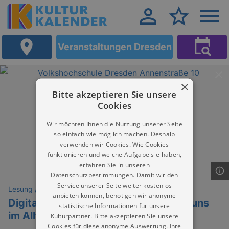
Veranstaltungen Dresden
×
Bitte akzeptieren Sie unsere
Cookies
Wir möchten Ihnen die Nutzung unserer Seite
so einfach wie möglich machen. Deshalb
verwenden wir Cookies. Wie Cookies
funktionieren und welche Aufgabe sie haben,
erfahren Sie in unseren
Datenschutzbestimmungen. Damit wir den
Service unserer Seite weiter kostenlos
Lesung / Vortrag / Gespräch
anbieten können, benötigen wir anonyme
Digital gesund bleiben – wie Technik uns
statistische Informationen für unsere
im Alltag unterstützt
Kulturpartner. Bitte akzeptieren Sie unsere
Cookies für diese anonyme Auswertung. Ihre