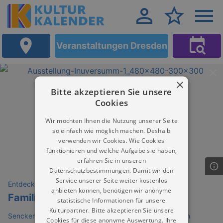
Veranstaltungen Dresden
×
Bitte akzeptieren Sie unsere
Cookies
Wir möchten Ihnen die Nutzung unserer Seite
so einfach wie möglich machen. Deshalb
verwenden wir Cookies. Wie Cookies
funktionieren und welche Aufgabe sie haben,
erfahren Sie in unseren
Datenschutzbestimmungen. Damit wir den
Service unserer Seite weiter kostenlos
Entdeckungen
anbieten können, benötigen wir anonyme
Familienführung iNUVERSUMM
statistische Informationen für unsere
Kulturpartner. Bitte akzeptieren Sie unsere
Senckenberg Naturhistorische Sammlungen Dresden im
Cookies für diese anonyme Auswertung. Ihre