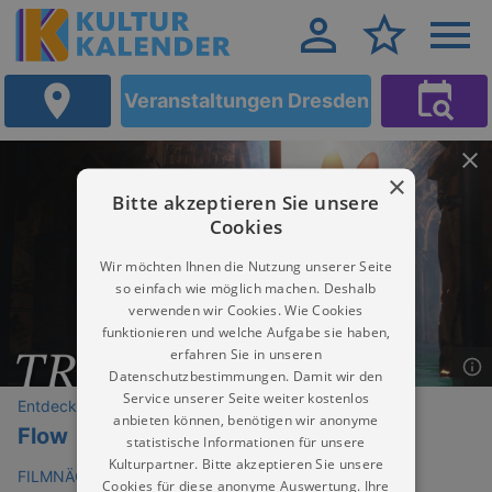
Veranstaltungen Dresden
×
Bitte akzeptieren Sie unsere
Cookies
Wir möchten Ihnen die Nutzung unserer Seite
so einfach wie möglich machen. Deshalb
verwenden wir Cookies. Wie Cookies
funktionieren und welche Aufgabe sie haben,
erfahren Sie in unseren
Datenschutzbestimmungen. Damit wir den
Service unserer Seite weiter kostenlos
Entdeckungen
anbieten können, benötigen wir anonyme
Flow
statistische Informationen für unsere
Kulturpartner. Bitte akzeptieren Sie unsere
FILMNÄCHTE AM ELBUFER Dresden
Cookies für diese anonyme Auswertung. Ihre