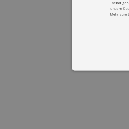
benötigen 
unsere Coo
Mehr zum D
Essentielle Cookies werden für 
Cookies funktioniert unsere Webs
Name
Provid
CookieScriptConsent
Cookie
.kultu
dresde