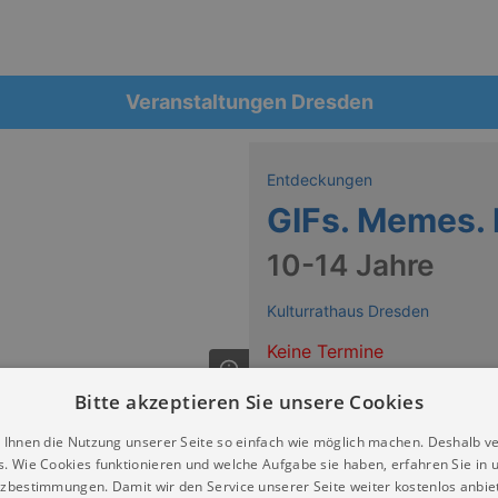
Veranstaltungen Dresden
Entdeckungen
GIFs. Memes. 
10-14 Jahre
Kulturrathaus Dresden
Keine Termine
Bitte akzeptieren Sie unsere Cookies
2026 // immer montags 15:30 - 17 Uhr
 Ihnen die Nutzung unserer Seite so einfach wie möglich machen. Deshalb v
s. Wie Cookies funktionieren und welche Aufgabe sie haben, erfahren Sie in 
zbestimmungen. Damit wir den Service unserer Seite weiter kostenlos anbie