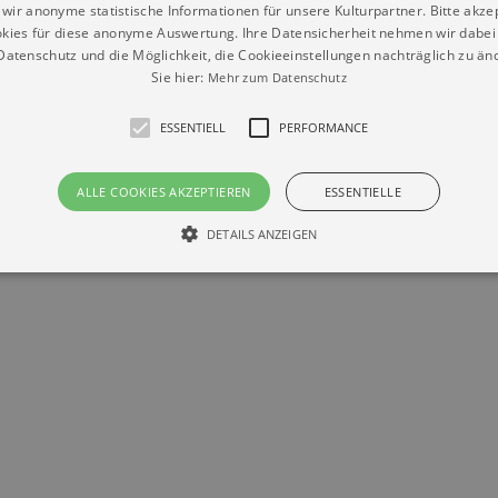
wir anonyme statistische Informationen für unsere Kulturpartner. Bitte akze
kies für diese anonyme Auswertung. Ihre Datensicherheit nehmen wir dabei 
atenschutz und die Möglichkeit, die Cookieeinstellungen nachträglich zu änd
Sie hier:
Mehr zum Datenschutz
Datenschutz
Impressum
Kontakt
ESSENTIELL
PERFORMANCE
© Braun & Krellmann GmbH
ALLE COOKIES AKZEPTIEREN
ESSENTIELLE
DETAILS ANZEIGEN
Essentiell
Performance
die grundlegenden Funktionen unserer Webseite gebraucht. Zum Beispiel für das Login 
eite nicht.
Läuft
er / Domain
Beschreibung
ab
29
This cookie is used by Cookie-Script.com service to reme
Script
days 7
preferences. It is necessary for Cookie-Script.com cookie
rkalender-
hours
n.de