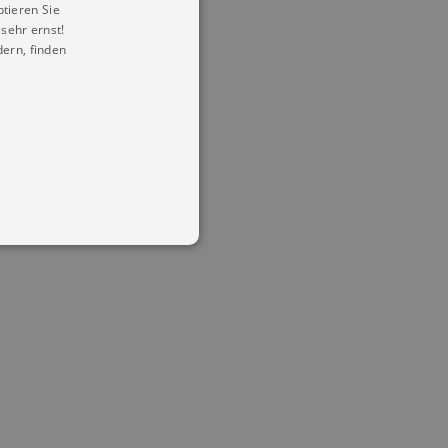
ptieren Sie
sehr ernst!
ern, finden
in Ihren account. Ohne diese
mber visitor cookie consent
 banner to work properly.