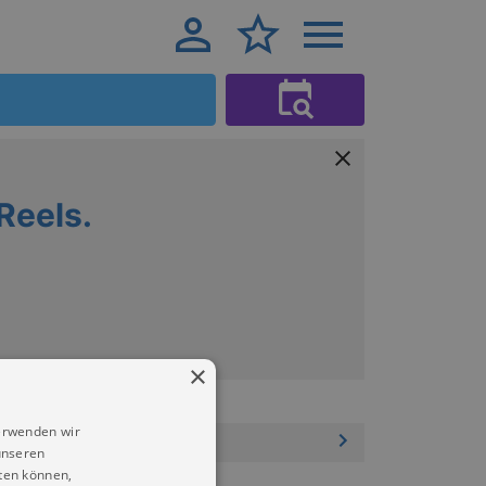
Reels.
×
erwenden wir
unseren
ten können,