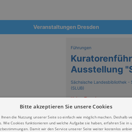
Veranstaltungen Dresden
Führungen
Kuratorenführ
Ausstellung "
Sächsische Landesbibliothek - 
(SLUB)
Keine Termine
Bitte akzeptieren Sie unsere Cookies
 Ihnen die Nutzung unserer Seite so einfach wie möglich machen. Deshalb v
s. Wie Cookies funktionieren und welche Aufgabe sie haben, erfahren Sie in 
zbestimmungen. Damit wir den Service unserer Seite weiter kostenlos anbie