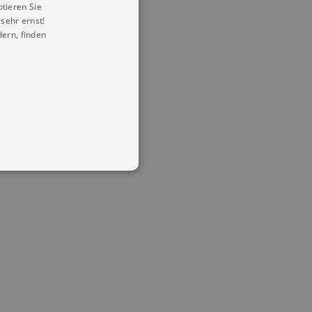
ptieren Sie
sehr ernst!
ern, finden
in Ihren account. Ohne diese
mber visitor cookie consent
 banner to work properly.