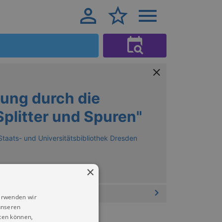
ung durch die
Splitter und Spuren"
Staats- und Universitätsbibliothek Dresden
×
erwenden wir
unseren
ten können,