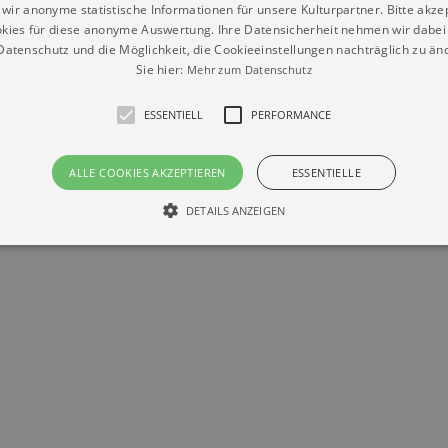
wir anonyme statistische Informationen für unsere Kulturpartner. Bitte akze
kies für diese anonyme Auswertung. Ihre Datensicherheit nehmen wir dabei 
atenschutz und die Möglichkeit, die Cookieeinstellungen nachträglich zu änd
Sie hier:
Mehr zum Datenschutz
Datenschutz
Impressum
Kontakt
ESSENTIELL
PERFORMANCE
© Braun & Krellmann GmbH
ALLE COOKIES AKZEPTIEREN
ESSENTIELLE
DETAILS ANZEIGEN
Essentiell
Performance
die grundlegenden Funktionen unserer Webseite gebraucht. Zum Beispiel für das Login 
eite nicht.
Läuft
er / Domain
Beschreibung
ab
29
This cookie is used by Cookie-Script.com service to reme
Script
days 7
preferences. It is necessary for Cookie-Script.com cookie
rkalender-
hours
n.de