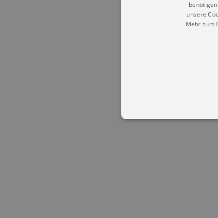
benötigen 
unsere Coo
Mehr zum D
Essentielle Cookies werden für 
Cookies funktioniert unsere Webs
Name
Provid
CookieScriptConsent
Cookie
.kultu
dresde