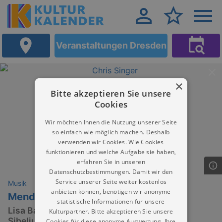
Veranstaltungen Dresden
×
Bitte akzeptieren Sie unsere
Cookies
Wir möchten Ihnen die Nutzung unserer Seite
so einfach wie möglich machen. Deshalb
verwenden wir Cookies. Wie Cookies
funktionieren und welche Aufgabe sie haben,
erfahren Sie in unseren
Datenschutzbestimmungen. Damit wir den
Service unserer Seite weiter kostenlos
Musik
anbieten können, benötigen wir anonyme
Mendelssohn Italienische
statistische Informationen für unsere
Lisa Batiashvili mit dem Violinkonzert von
Kulturpartner. Bitte akzeptieren Sie unsere
Sibelius und Mendelssohns „Italienische“
Cookies für diese anonyme Auswertung. Ihre