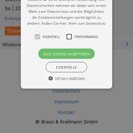
Datensicherheit nehmen wir dabei sehr ernst!
So |
27.09.2026 | 11:00
Mehr zum Datenschutz und die Möglichkeit,
die Cookieeinstellungen nachträglich zu
Kulturpalast Dresden
ändern, finden Sie hier:
Mehr zum Datenschutz
Tickets
ESSENTIELL
PERFORMANCE
Weitere Informationen
ALLE COOKIES AKZEPTIEREN
ESSENTIELLE
DETAILS ANZEIGEN
Datenschutz
Impressum
Essentiell
Performance
Kontakt
Essentielle Cookies werden für die
grundlegenden Funktionen unserer Webseite
© Braun & Krellmann GmbH
gebraucht. Zum Beispiel für das Login in Ihren
account. Ohne diese Cookies funktioniert
unsere Webseite nicht.