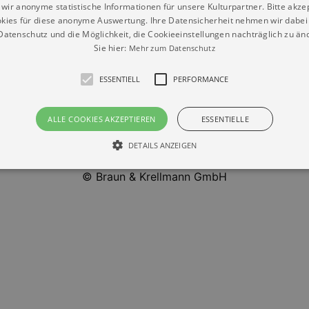
wir anonyme statistische Informationen für unsere Kulturpartner. Bitte akze
Jüdische Zusammenarbeit Dresden e. V.
kies für diese anonyme Auswertung. Ihre Datensicherheit nehmen wir dabei 
atenschutz und die Möglichkeit, die Cookieeinstellungen nachträglich zu änd
Sie hier:
Mehr zum Datenschutz
ESSENTIELL
PERFORMANCE
ALLE COOKIES AKZEPTIEREN
ESSENTIELLE
DETAILS ANZEIGEN
Datenschutz
Impressum
Kontakt
© Braun & Krellmann GmbH
Essentiell
Performance
die grundlegenden Funktionen unserer Webseite gebraucht. Zum Beispiel für das Login 
eite nicht.
Läuft
er / Domain
Beschreibung
ab
29
This cookie is used by Cookie-Script.com service to reme
Script
days 7
preferences. It is necessary for Cookie-Script.com cookie
rkalender-
hours
n.de