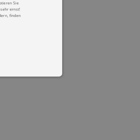
ptieren Sie
sehr ernst!
ern, finden
in Ihren account. Ohne diese
mber visitor cookie consent
 banner to work properly.