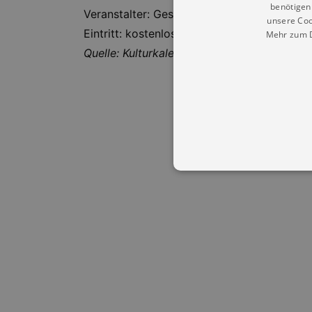
benötigen 
Veranstalter: Gesellschaft für Christlich-
unsere Coo
Eintritt: kostenlos
Mehr zum D
Quelle: Kulturkalender Dresden
Essentielle Cookies werden für 
Cookies funktioniert unsere Webs
Name
Provid
CookieScriptConsent
Cookie
.kultu
dresde