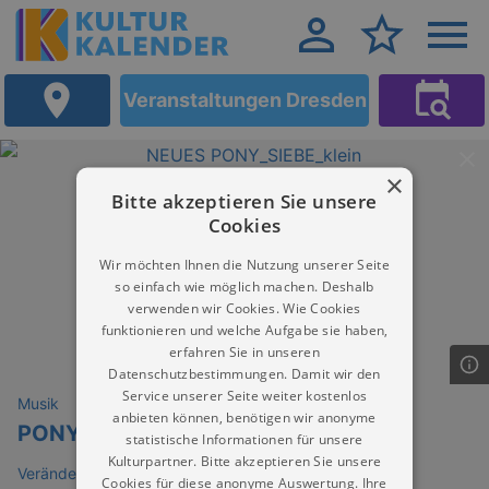
Veranstaltungen Dresden
×
Bitte akzeptieren Sie unsere
Cookies
Wir möchten Ihnen die Nutzung unserer Seite
so einfach wie möglich machen. Deshalb
verwenden wir Cookies. Wie Cookies
funktionieren und welche Aufgabe sie haben,
erfahren Sie in unseren
Datenschutzbestimmungen. Damit wir den
Service unserer Seite weiter kostenlos
Musik
anbieten können, benötigen wir anonyme
PONY PRACHT (LE) & RAUNEN (DD)
statistische Informationen für unsere
Kulturpartner. Bitte akzeptieren Sie unsere
VeränderBar Dresden
Cookies für diese anonyme Auswertung. Ihre