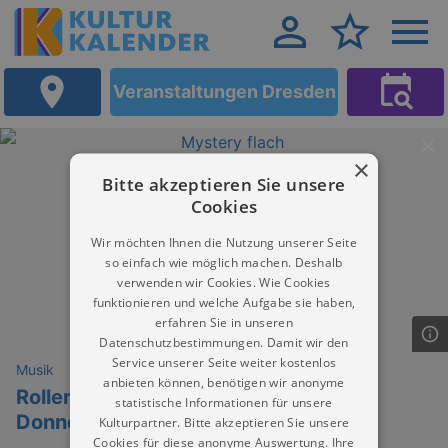
Veranstaltungen Dresden
×
Bitte akzeptieren Sie unsere
Cookies
Wir möchten Ihnen die Nutzung unserer Seite
so einfach wie möglich machen. Deshalb
verwenden wir Cookies. Wie Cookies
funktionieren und welche Aufgabe sie haben,
erfahren Sie in unseren
Datenschutzbestimmungen. Damit wir den
Service unserer Seite weiter kostenlos
Musik
anbieten können, benötigen wir anonyme
Rollenwechsel - Die überraschende
statistische Informationen für unsere
Donnerstagsfilmreihe!
Kulturpartner. Bitte akzeptieren Sie unsere
Cookies für diese anonyme Auswertung. Ihre