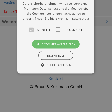
VeränderBar Dresden
Datensicherheit nehmen wir dabei sehr ernst!
Mehr zum Datenschutz und die Möglichkeit,
Keine Termine
die Cookieeinstellungen nachträglich zu
ändern, finden Sie hier:
Mehr zum Datenschutz
Weitere Informationen
ESSENTIELL
PERFORMANCE
ALLE COOKIES AKZEPTIEREN
ESSENTIELLE
Datenschutz
DETAILS ANZEIGEN
Impressum
Kontakt
Essentiell
Performance
© Braun & Krellmann GmbH
Essentielle Cookies werden für die
grundlegenden Funktionen unserer Webseite
gebraucht. Zum Beispiel für das Login in Ihren
account. Ohne diese Cookies funktioniert
unsere Webseite nicht.