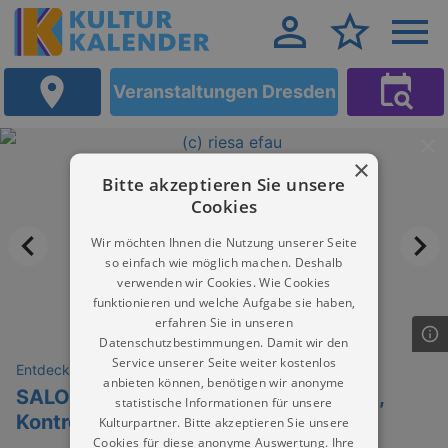
Veranstaltungen Dresden
×
Bitte akzeptieren Sie unsere
Cookies
Wir möchten Ihnen die Nutzung unserer Seite
so einfach wie möglich machen. Deshalb
verwenden wir Cookies. Wie Cookies
funktionieren und welche Aufgabe sie haben,
erfahren Sie in unseren
Datenschutzbestimmungen. Damit wir den
Service unserer Seite weiter kostenlos
Entdeckungen
anbieten können, benötigen wir anonyme
SALON Männlichkeit zwischen Macht,
statistische Informationen für unsere
Kontrolle und Berührbarkeit
Kulturpartner. Bitte akzeptieren Sie unsere
Cookies für diese anonyme Auswertung. Ihre