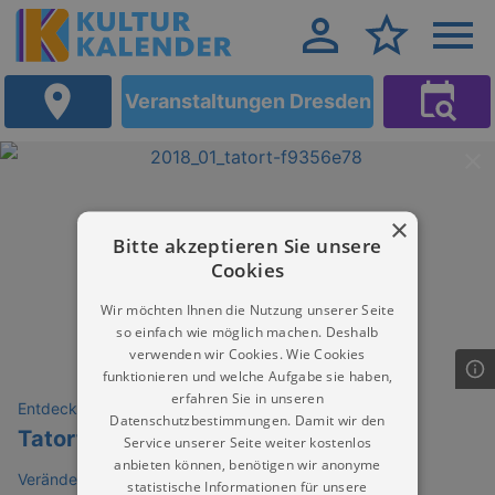
Veranstaltungen Dresden
×
Bitte akzeptieren Sie unsere
Cookies
Wir möchten Ihnen die Nutzung unserer Seite
so einfach wie möglich machen. Deshalb
verwenden wir Cookies. Wie Cookies
funktionieren und welche Aufgabe sie haben,
erfahren Sie in unseren
Entdeckungen
Datenschutzbestimmungen. Damit wir den
Tatort
Service unserer Seite weiter kostenlos
anbieten können, benötigen wir anonyme
VeränderBar Dresden
statistische Informationen für unsere