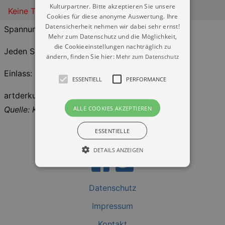
Kulturpartner. Bitte akzeptieren Sie unsere
Keine Termine
Cookies für diese anonyme Auswertung. Ihre
Datensicherheit nehmen wir dabei sehr ernst!
Spannung gemeinsam erleben.
Mehr zum Datenschutz und die Möglichkeit,
die Cookieeinstellungen nachträglich zu
Jeden Sonntag gibt's den Tatort bei uns.
ändern, finden Sie hier:
Mehr zum Datenschutz
Einlass: 20 Uhr
ESSENTIELL
PERFORMANCE
artderkultur / veränderbar
ALLE COOKIES AKZEPTIEREN
Quelle: Kulturkalender Dresden
ESSENTIELLE
DETAILS ANZEIGEN
Datenschutz
Essentiell
Performance
Impressum
Essentielle Cookies werden für die
grundlegenden Funktionen unserer Webseite
gebraucht. Zum Beispiel für das Login in Ihren
Kontakt