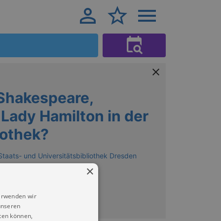
Shakespeare,
Lady Hamilton in der
iothek?
Staats- und Universitätsbibliothek Dresden
×
erwenden wir
unseren
ten können,