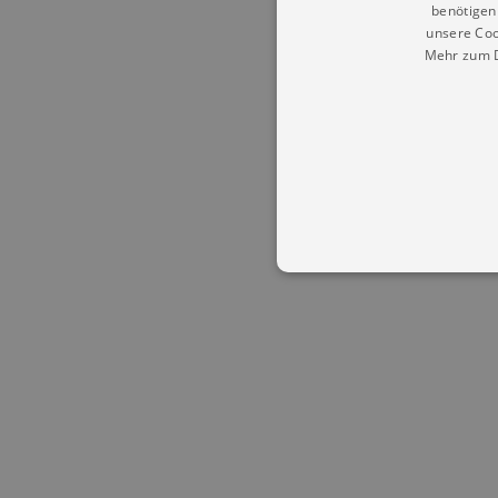
benötigen 
unsere Coo
Mehr zum D
Essentielle Cookies werden für 
Cookies funktioniert unsere Webs
Name
Provid
CookieScriptConsent
Cookie
.kultu
dresde