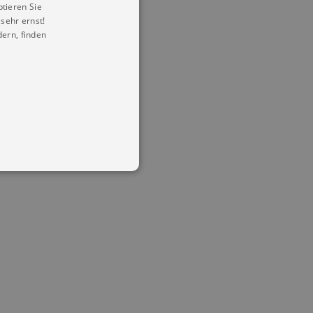
ptieren Sie
sehr ernst!
ern, finden
in Ihren account. Ohne diese
mber visitor cookie consent
 banner to work properly.