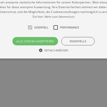
wir anonyme statistische Informationen für unsere Kulturpartner. Bitte akze
kies für diese anonyme Auswertung. Ihre Datensicherheit nehmen wir dabei 
atenschutz und die Möglichkeit, die Cookieeinstellungen nachträglich zu änd
Sie hier:
Mehr zum Datenschutz
ESSENTIELL
PERFORMANCE
Datenschutz
Impressum
Kontakt
© Braun & Krellmann GmbH
ALLE COOKIES AKZEPTIEREN
ESSENTIELLE
DETAILS ANZEIGEN
Essentiell
Performance
die grundlegenden Funktionen unserer Webseite gebraucht. Zum Beispiel für das Login 
eite nicht.
Läuft
er / Domain
Beschreibung
ab
29
This cookie is used by Cookie-Script.com service to reme
Script
days 7
preferences. It is necessary for Cookie-Script.com cookie
rkalender-
hours
n.de