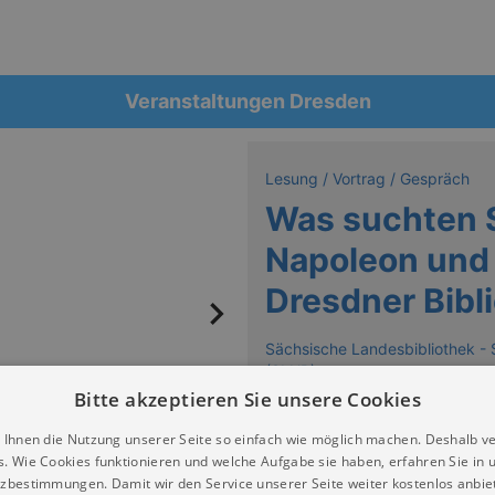
Veranstaltungen Dresden
Lesung / Vortrag / Gespräch
Was suchten 
Napoleon und 
Dresdner Bibl
Sächsische Landesbibliothek - 
(SLUB)
Bitte akzeptieren Sie unsere Cookies
Keine Termine
 Ihnen die Nutzung unserer Seite so einfach wie möglich machen. Deshalb v
s. Wie Cookies funktionieren und welche Aufgabe sie haben, erfahren Sie in 
zbestimmungen. Damit wir den Service unserer Seite weiter kostenlos anbie