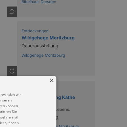
Bibelhaus Dresden
Entdeckungen
Wildgehege Moritzburg
Dauerausstellung
Wildgehege Moritzburg
×
Ausstellungen
erwenden wir
Dauerausstellung Käthe
unseren
Kollwitz
ten können,
Endstation eines Lebens.
ptieren Sie
Dauerausstellung
sehr ernst!
ern, finden
Käthe Kollwitz Haus Moritzburg