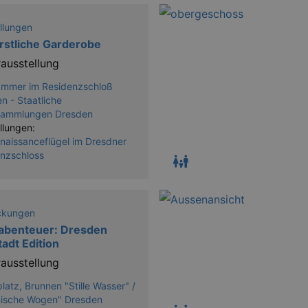
llungen
rstliche Garderobe
ausstellung
ammer im Residenzschloß
n - Staatliche
sammlungen Dresden
llungen:
naissanceflügel im Dresdner
nzschloss
ckungen
abenteuer: Dresden
adt Edition
ausstellung
platz, Brunnen "Stille Wasser" /
mische Wogen" Dresden