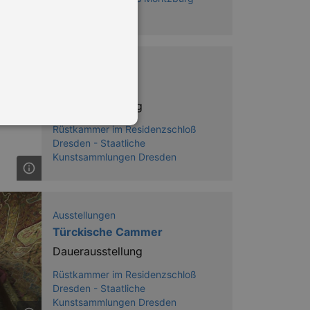
Ausstellungen
Rüstkammer
Dauerausstellung
Rüstkammer im Residenzschloß
Dresden - Staatliche
Kunstsammlungen Dresden
in Ihren account. Ohne diese
Ausstellungen
Türckische Cammer
mber visitor cookie consent
Dauerausstellung
 banner to work properly.
Rüstkammer im Residenzschloß
nting Cross-Site Request Forgery
Dresden - Staatliche
Kunstsammlungen Dresden