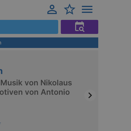
h
Veran
n
 Musik von Nikolaus
otiven von Antonio
r