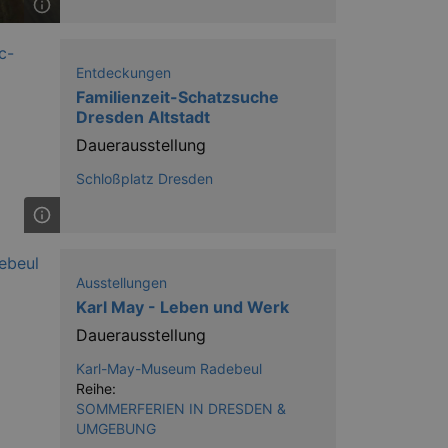
nting Cross-Site Request Forgery
Entdeckungen
Familienzeit-Schatzsuche
Dresden Altstadt
Dauerausstellung
Schloßplatz Dresden
niversal Analytics - which is a
y used analytics service. This
by assigning a randomly
s included in each page request
ion and campaign data for the
 expire after 2 years, although
Ausstellungen
niversal Analytics. This
Karl May - Leben und Werk
 2017 no information is
nd update a unique value for
Dauerausstellung
niversal Analytics, according
Karl-May-Museum Radebeul
quest rate - limiting the
Reihe:
ires after 10 minutes.
SOMMERFERIEN IN DRESDEN &
UMGEBUNG