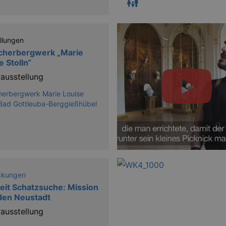
llungen
cherbergwerk „Marie
e Stolln“
ausstellung
erbergwerk Marie Louise
 Bad Gottleuba-Berggießhübel
ckungen
eit Schatzsuche: Mission
den Neustadt
ausstellung