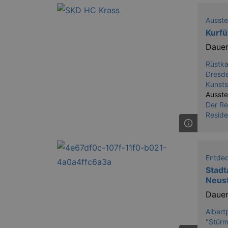
Ausste
Kurfü
Dauer
Rüstk
Dresde
Kunst
Ausste
Der Re
Reside
Entde
Stadt
Neust
Dauer
Albert
"Stür