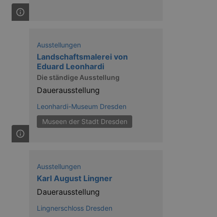
Ausstellungen
Landschaftsmalerei von
ow the end user uses the
ser may have seen before
Eduard Leonhardi
Die ständige Ausstellung
Dauerausstellung
Leonhardi-Museum Dresden
Museen der Stadt Dresden
Ausstellungen
solution from OneTrust. It
ookies the site uses and
Karl August Lingner
nsent for the use of each
t cookies in each category
Dauerausstellung
onsent is not given. The cookie
urning visitors to the site will
Lingnerschloss Dresden
ins no information that can