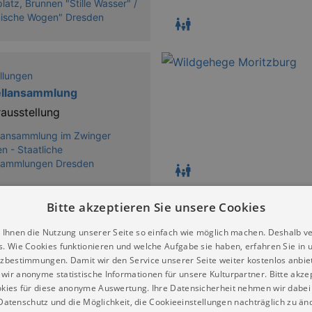
platz, Brunnen "Stille Wasser" /
mische Wogen" Dresden
llungen
ellansammlung
ausstellung
lansammlung im Zwinger
n - Staatliche
sammlungen Dresden
Bitte akzeptieren Sie unsere Cookies
llungen
 Ihnen die Nutzung unserer Seite so einfach wie möglich machen. Deshalb v
iesensaal im
s. Wie Cookies funktionieren und welche Aufgabe sie haben, erfahren Sie in 
denzschloss Dresden
zbestimmungen. Damit wir den Service unserer Seite weiter kostenlos anbie
ausstellung
wir anonyme statistische Informationen für unsere Kulturpartner. Bitte akze
kies für diese anonyme Auswertung. Ihre Datensicherheit nehmen wir dabei 
ammer im Residenzschloß
atenschutz und die Möglichkeit, die Cookieeinstellungen nachträglich zu änd
n - Staatliche