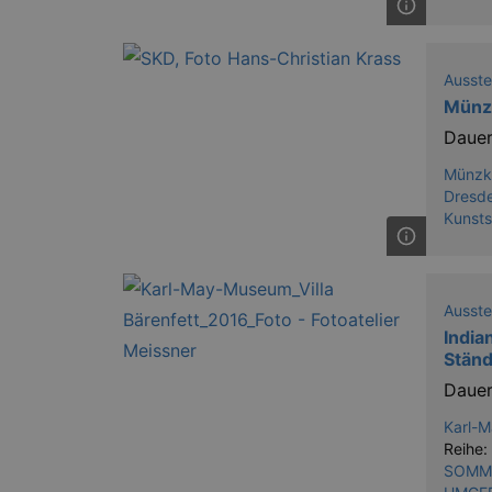
XSRF-TOKEN
stagin
dresde
Ausste
Münz
Name
Dauer
kulturkalender_dresden_sessi
Münzka
Dresde
_ga
Kunst
Ausste
_gid
India
Ständ
Dauer
_gat
Karl-
Reihe:
bm_sz
SOMME