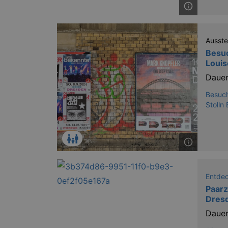
Ausste
Besu
Louis
Dauer
Besuch
Stolln
Entde
Paarz
Dres
Dauer