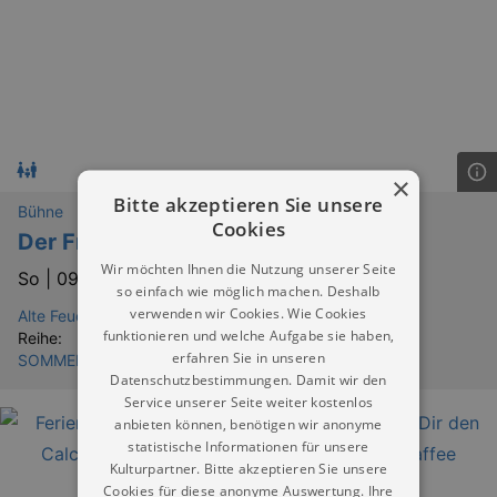
×
Bitte akzeptieren Sie unsere
Bühne
Cookies
Der Froschkönig
Wir möchten Ihnen die Nutzung unserer Seite
So |
09.08.2026 | 10:00
so einfach wie möglich machen. Deshalb
verwenden wir Cookies. Wie Cookies
Alte Feuerwache Loschwitz Puppentheater Dresden
funktionieren und welche Aufgabe sie haben,
Reihe:
erfahren Sie in unseren
SOMMERFERIEN IN DRESDEN & UMGEBUNG
Datenschutzbestimmungen. Damit wir den
Service unserer Seite weiter kostenlos
anbieten können, benötigen wir anonyme
statistische Informationen für unsere
Kulturpartner. Bitte akzeptieren Sie unsere
Cookies für diese anonyme Auswertung. Ihre