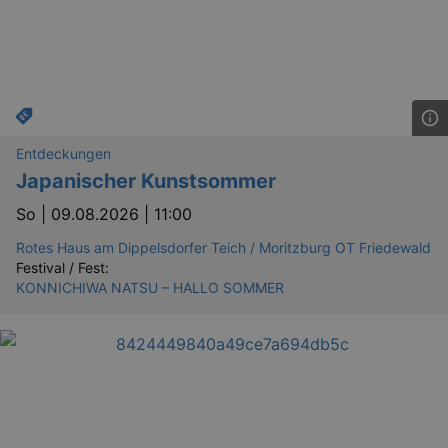
Entdeckungen
Japanischer Kunstsommer
So |
09.08.2026 | 11:00
GPS
Google LLC
min
.youtube.com
Rotes Haus am Dippelsdorfer Teich / Moritzburg OT Friedewald
VISITOR_INFO1_LIVE
Google LLC
Festival / Fest:
mo
.youtube.com
KONNICHIWA NATSU – HALLO SOMMER