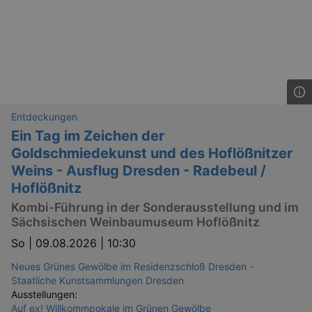
_gid
1 
Google LLC
.kulturkalender-
dresden.de
Entdeckungen
Ein Tag im Zeichen der
Goldschmiedekunst und des Hoflößnitzer
Weins - Ausflug Dresden - Radebeul /
Hoflößnitz
Kombi-Führung in der Sonderausstellung und im
_gat
Google LLC
mi
.kulturkalender-
Sächsischen Weinbaumuseum Hoflößnitz
dresden.de
So |
09.08.2026 | 10:30
Neues Grünes Gewölbe im Residenzschloß Dresden -
Staatliche Kunstsammlungen Dresden
Ausstellungen:
Auf ex! Willkommpokale im Grünen Gewölbe