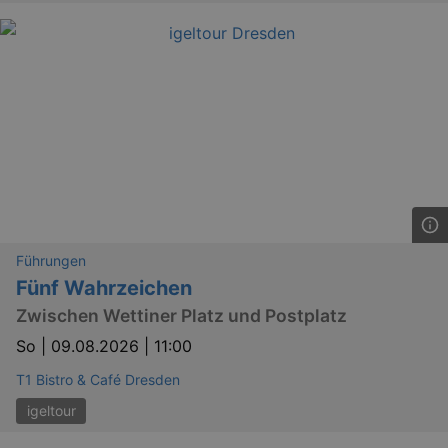
Führungen
Fünf Wahrzeichen
Zwischen Wettiner Platz und Postplatz
_ga
2 
Google LLC
So |
09.08.2026 | 11:00
.kulturkalender-
dresden.reservix.de
T1 Bistro & Café Dresden
igeltour