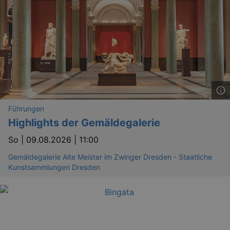
_gid
1 
Google LLC
.kulturkalender-
dresden.reservix.de
Führungen
Highlights der Gemäldegalerie
So |
09.08.2026 | 11:00
_gat_UA-12823294-20
.kulturkalender-
dresden.reservix.de
mi
Gemäldegalerie Alte Meister im Zwinger Dresden - Staatliche
Kunstsammlungen Dresden