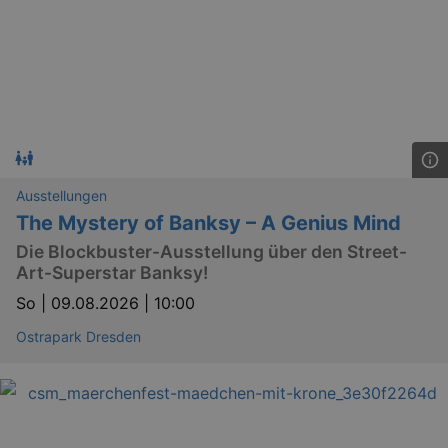
dresden.de
hours
writte
help w
securi
preve
Cross-
Reque
Forge
attack
Ausstellungen
The Mystery of Banksy – A Genius Mind
Die Blockbuster-Ausstellung über den Street-
Lä
Art-Superstar Banksy!
Name
Provider / Domain
So |
09.08.2026 | 10:00
kulturkalender_dresden_session
www.kulturkalender-
2 h
dresden.de
Ostrapark Dresden
_ga
2 
Google LLC
.kulturkalender-
dresden.de