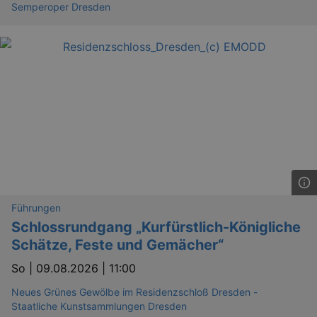
Semperoper Dresden
.eventim.de
tis
www.eventim.de
mo
tis
.theadex.com
mo
RXSESSID
.kulturkalender-
dresden.reservix.de
min
OptanonConsent
1 
OneTrust LLC
.reservix.de
Führungen
Schlossrundgang „Kurfürstlich-Königliche
Schätze, Feste und Gemächer“
So |
09.08.2026 | 11:00
Neues Grünes Gewölbe im Residenzschloß Dresden -
Staatliche Kunstsammlungen Dresden