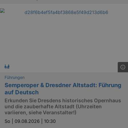
bm_sz
4 h
The Rocket Science
Group LLC
.eventim.de
axd
www.eventim.de
mo
axd
.theadex.com
mo
IDE
1 
Google LLC
.doubleclick.net
Führungen
Semperoper & Dresdner Altstadt: Führung
auf Deutsch
Erkunden Sie Dresdens historisches Opernhaus
und die zauberhafte Altstadt (Uhrzeiten
variieren, siehe Veranstalter!)
So |
09.08.2026 | 10:30
_abck
1 
Akamai Technologies