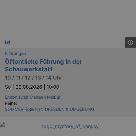
Läuft
Name
Provider / Domain
Besch
ab
CookieScriptConsent
29
This c
CookieScript
days
used 
.kulturkalender-
7
Cooki
dresden.de
hours
Script
servic
reme
visito
conse
Führungen
prefer
It is 
Öffentliche Führung in der
for Co
Script
Schauwerkstatt
cooki
banne
10 / 11 / 12 / 13 / 14 Uhr
work
proper
So |
09.08.2026 | 10:00
XSRF-TOKEN
www.kulturkalender-
2
This c
dresden.de
hours
writte
Erlebniswelt Meissen Meißen
help w
Reihe:
securi
SOMMERFERIEN IN DRESDEN & UMGEBUNG
preve
Cross-
Reque
Forge
attack
XSRF-TOKEN
staging.kulturkalender-
2
This c