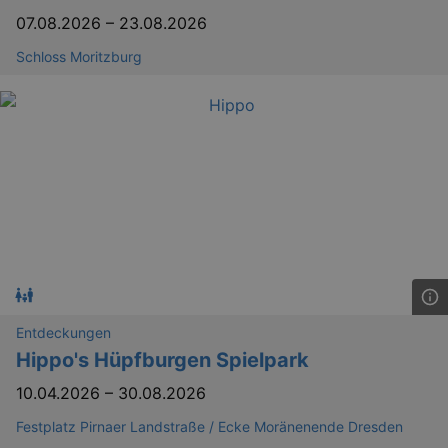
07.08.2026
–
23.08.2026
Schloss Moritzburg
YSC
Ses
Google LLC
.youtube.com
kulturkalender_dresden_session
staging.kulturkalender-
2 h
dresden.de
mobile
.kulturkalender-
1 
dresden.de
PHPSESSID
4 
PHP.net
staging.kulturkalender-
mo
dresden.de
Entdeckungen
Hippo's Hüpfburgen Spielpark
10.04.2026
–
30.08.2026
Festplatz Pirnaer Landstraße / Ecke Moränenende Dresden