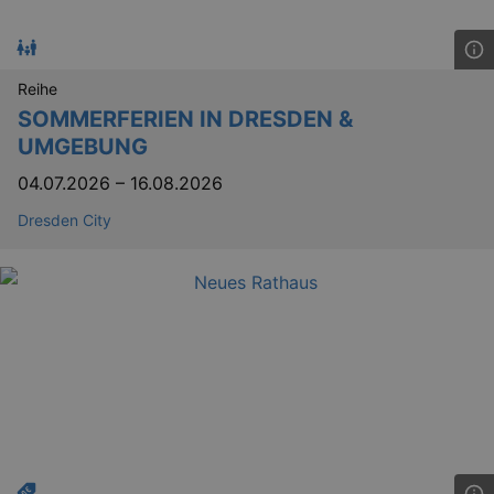
Reihe
bm_sz
4 h
SOMMERFERIEN IN DRESDEN &
The Rocket Science
Group LLC
UMGEBUNG
.eventim.de
axd
www.eventim.de
04.07.2026
–
16.08.2026
mo
Dresden City
axd
.theadex.com
mo
IDE
1 
Google LLC
.doubleclick.net
_abck
1 
Akamai Technologies