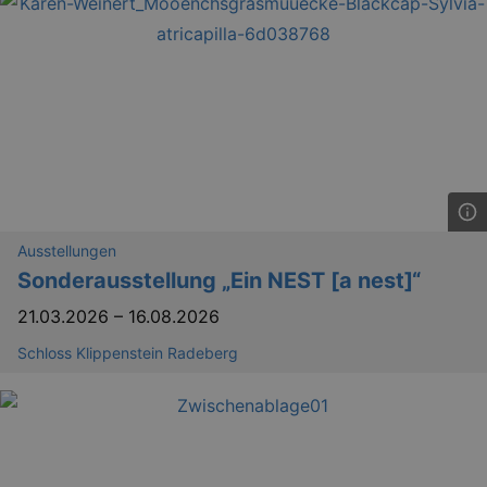
dresden.de
hours
writte
help w
securi
preve
Cross-
Reque
Forge
attack
Ausstellungen
Sonderausstellung „Ein NEST [a nest]“
Lä
Name
Provider / Domain
21.03.2026
–
16.08.2026
kulturkalender_dresden_session
www.kulturkalender-
2 h
dresden.de
Schloss Klippenstein Radeberg
_ga
2 
Google LLC
.kulturkalender-
dresden.de