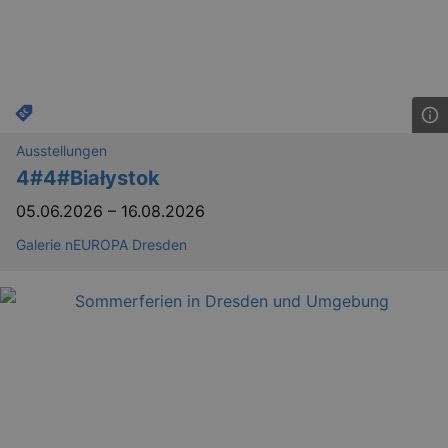
_gid
1 
Google LLC
.kulturkalender-
dresden.de
Ausstellungen
4#4#Białystok
05.06.2026
–
16.08.2026
Galerie nEUROPA Dresden
_gat
Google LLC
mi
.kulturkalender-
dresden.de