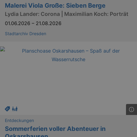
Malerei Viola Große: Sieben Berge
Lydia Lander: Corona | Maximilian Koch: Porträt
01.06.2026
–
21.08.2026
Stadtarchiv Dresden
_ga
2 
Google LLC
.kulturkalender-
dresden.reservix.de
Entdeckungen
Sommerferien voller Abenteuer in
Oskarshausen