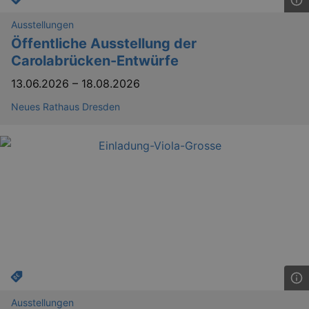
.eventim.de
Ausstellungen
tis
www.eventim.de
mo
Öffentliche Ausstellung der
Carolabrücken-Entwürfe
tis
.theadex.com
mo
13.06.2026
–
18.08.2026
RXSESSID
.kulturkalender-
dresden.reservix.de
min
Neues Rathaus Dresden
OptanonConsent
1 
OneTrust LLC
.reservix.de
Ausstellungen