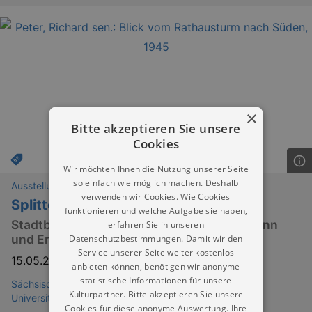
×
Bitte akzeptieren Sie unsere
Cookies
Wir möchten Ihnen die Nutzung unserer Seite
so einfach wie möglich machen. Deshalb
Ausstellungen
verwenden wir Cookies. Wie Cookies
Splitter und Spuren
funktionieren und welche Aufgabe sie haben,
Stadtbilder zwischen Zerstörung, Neubeginn
erfahren Sie in unseren
und Erinnerung
Datenschutzbestimmungen. Damit wir den
Service unserer Seite weiter kostenlos
15.05.2025
–
16.08.2026
anbieten können, benötigen wir anonyme
statistische Informationen für unsere
Sächsische Landesbibliothek - Staats- und
Kulturpartner. Bitte akzeptieren Sie unsere
Universitätsbibliothek Dresden (SLUB)
Cookies für diese anonyme Auswertung. Ihre