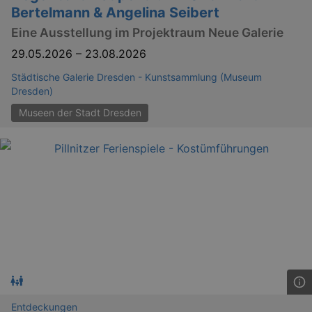
_gid
1 
Google LLC
Bertelmann & Angelina Seibert
.kulturkalender-
dresden.reservix.de
Eine Ausstellung im Projektraum Neue Galerie
29.05.2026
–
23.08.2026
Städtische Galerie Dresden - Kunstsammlung (Museum
Dresden)
Museen der Stadt Dresden
_gat_UA-12823294-20
.kulturkalender-
dresden.reservix.de
mi
Entdeckungen