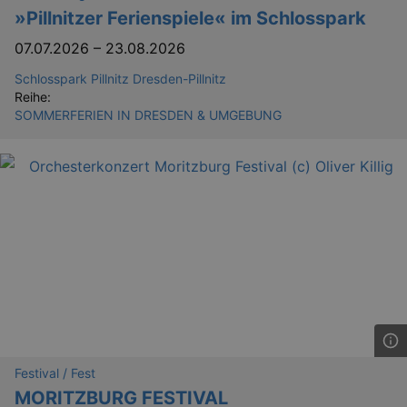
»Pillnitzer Ferienspiele« im Schlosspark
07.07.2026
–
23.08.2026
Schlosspark Pillnitz Dresden-Pillnitz
Reihe:
SOMMERFERIEN IN DRESDEN & UMGEBUNG
GPS
Google LLC
min
.youtube.com
VISITOR_INFO1_LIVE
Google LLC
mo
.youtube.com
Festival / Fest
MORITZBURG FESTIVAL