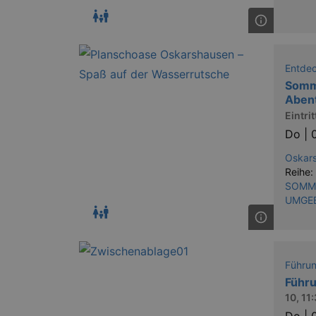
Entde
Somme
Aben
Eintritt
Do |
Oskars
Reihe:
SOMME
UMGE
Führu
Führu
10, 11