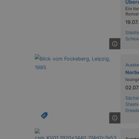
Übera
Ein ti
axd
Roman
19.07
axd
Städti
IDE
Schlos
_abck
Ausste
tis
Norbe
lounge
tis
02.0
RXSESSID
Sächsi
Staats
OptanonConsent
Dresd
Ausste