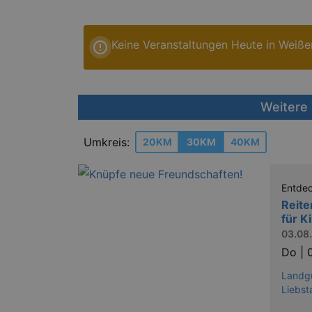
Keine Veranstaltungen Heute in Weiß
Weitere
Umkreis:
20KM
30KM
40KM
Entde
Reite
für K
03.08.
Do |
Landg
Liebst