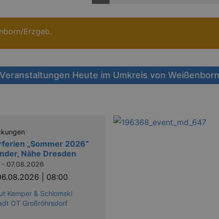
enborn/Erzgeb.
 Veranstaltungen Heute im Umkreis von Weißenborn
ckungen
rferien „Sommer 2026“
inder, Nähe Dresden
 - 07.08.2026
06.08.2026 | 08:00
ut Kemper & Schlomski
adt OT Großröhrsdorf