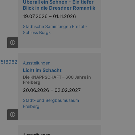
Überall ein Sehnen - Ein tiefer
Blick in die Dresdner Romantik
19.07.2026
–
01.11.2026
Städtische Sammlungen Freital -
Schloss Burgk
ow the end user uses the
ser may have seen before
Ausstellungen
Licht im Schacht
Die KNAPPSCHAFT – 600 Jahre in
Freiberg
20.06.2026
–
02.02.2027
Stadt- und Bergbaumuseum
solution from OneTrust. It
Freiberg
ookies the site uses and
nsent for the use of each
t cookies in each category
onsent is not given. The cookie
urning visitors to the site will
ins no information that can
Ausstellungen