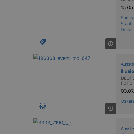
XSRF-TOKEN
stagin
dresde
15.0
Sächsi
Staats
Dresd
Name
kulturkalender_dresden_sessi
_ga
Ausste
Illus
DEUT
FOTO
_gid
03.0
Oskars
_gat
bm_sz
Ausste