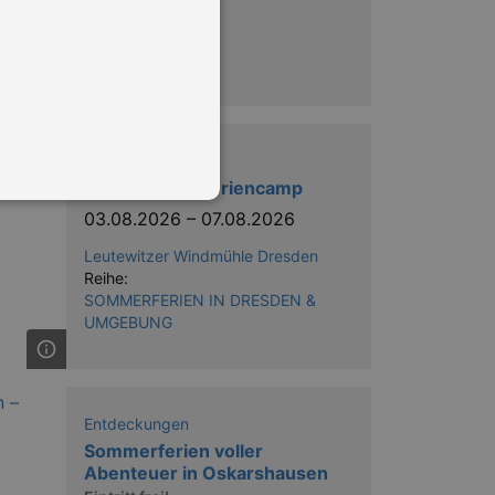
Entdeckungen
Circus Magic Feriencamp
03.08.2026
–
07.08.2026
Leutewitzer Windmühle Dresden
Reihe:
in Ihren account. Ohne diese
SOMMERFERIEN IN DRESDEN &
UMGEBUNG
mber visitor cookie consent
 banner to work properly.
Entdeckungen
Sommerferien voller
nting Cross-Site Request Forgery
Abenteuer in Oskarshausen