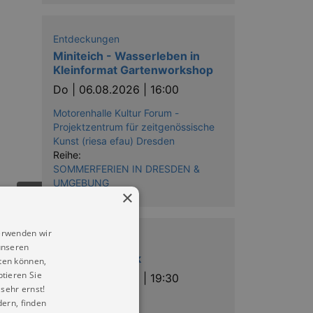
Entdeckungen
Miniteich - Wasserleben in
Kleinformat Gartenworkshop
Do |
06.08.2026 | 16:00
Motorenhalle Kultur Forum -
Projektzentrum für zeitgenössische
Kunst (riesa efau) Dresden
Reihe:
SOMMERFERIEN IN DRESDEN &
UMGEBUNG
×
erwenden wir
Musik
unseren
13. Abendmusik
ten können,
ptieren Sie
Do |
06.08.2026 | 19:30
sehr ernst!
Freiberger Dom
ern, finden