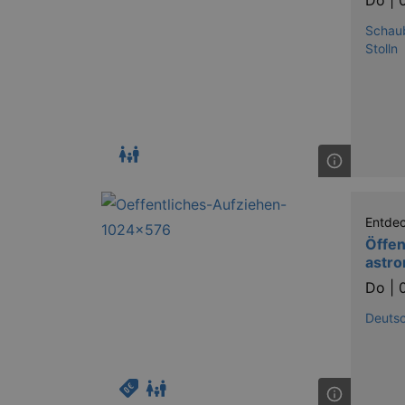
Do |
Schaub
Stolln
Entde
Öffen
astr
Do |
Deuts