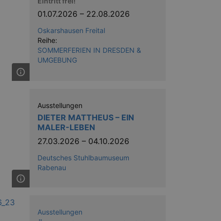
Eintritt frei!
nting Cross-Site Request Forgery
01.07.2026
–
22.08.2026
Oskarshausen Freital
Reihe:
SOMMERFERIEN IN DRESDEN &
UMGEBUNG
niversal Analytics - which is a
y used analytics service. This
by assigning a randomly
Ausstellungen
s included in each page request
DIETER MATTHEUS – EIN
ion and campaign data for the
 expire after 2 years, although
MALER-LEBEN
27.03.2026
–
04.10.2026
niversal Analytics. This
 2017 no information is
Deutsches Stuhlbaumuseum
nd update a unique value for
Rabenau
niversal Analytics, according
quest rate - limiting the
ires after 10 minutes.
Ausstellungen