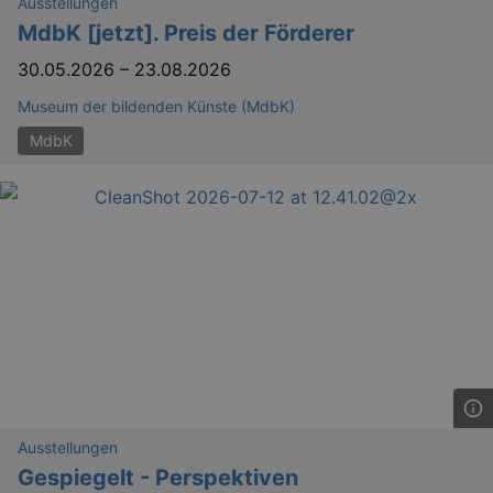
Ausstellungen
MdbK [jetzt]. Preis der Förderer
30.05.2026
–
23.08.2026
Museum der bildenden Künste (MdbK)
MdbK
_ga
2 
Google LLC
.kulturkalender-
dresden.reservix.de
Ausstellungen
Gespiegelt - Perspektiven