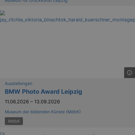
Museum für Druckkunst Leipzig
GPS
Google LLC
min
.youtube.com
VISITOR_INFO1_LIVE
Google LLC
mo
.youtube.com
Ausstellungen
BMW Photo Award Leipzig
11.06.2026
–
13.09.2026
Museum der bildenden Künste (MdbK)
MdbK