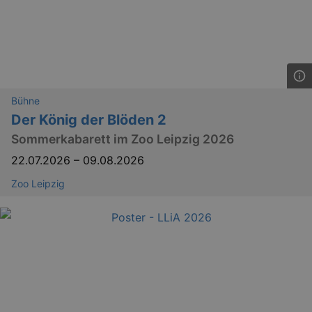
_gid
1 
Google LLC
.kulturkalender-
dresden.de
Bühne
Der König der Blöden 2
Sommerkabarett im Zoo Leipzig 2026
22.07.2026
–
09.08.2026
Zoo Leipzig
_gat
Google LLC
mi
.kulturkalender-
dresden.de