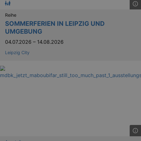
.eventim.de
tis
www.eventim.de
Reihe
mo
SOMMERFERIEN IN LEIPZIG UND
tis
.theadex.com
UMGEBUNG
mo
RXSESSID
.kulturkalender-
04.07.2026
–
14.08.2026
dresden.reservix.de
min
Leipzig City
OptanonConsent
1 
OneTrust LLC
.reservix.de