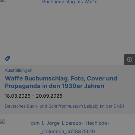
YSC
Ses
Google LLC
.youtube.com
kulturkalender_dresden_session
staging.kulturkalender-
2 h
dresden.de
mobile
.kulturkalender-
1 
dresden.de
Ausstellungen
PHPSESSID
4 
PHP.net
staging.kulturkalender-
Waffe Buchumschlag. Foto, Cover und
mo
dresden.de
Propaganda in den 1930er Jahren
18.03.2026
–
20.09.2026
Deutsches Buch- und Schriftenmuseum Leipzig (in der DNB)