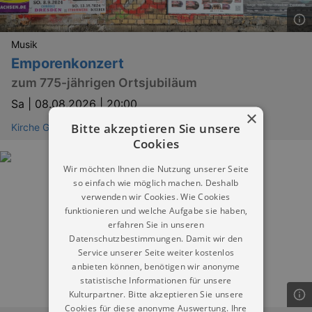
Musik
Emporenkonzert
zum 775-jährigen Ortsjubiläum
Sa |
08.08.2026 | 20:00
×
Bitte akzeptieren Sie unsere
Kirche Grethen (Parthenstein)
Cookies
Wir möchten Ihnen die Nutzung unserer Seite
so einfach wie möglich machen. Deshalb
verwenden wir Cookies. Wie Cookies
funktionieren und welche Aufgabe sie haben,
erfahren Sie in unseren
Datenschutzbestimmungen. Damit wir den
Service unserer Seite weiter kostenlos
anbieten können, benötigen wir anonyme
statistische Informationen für unsere
Kulturpartner. Bitte akzeptieren Sie unsere
Cookies für diese anonyme Auswertung. Ihre