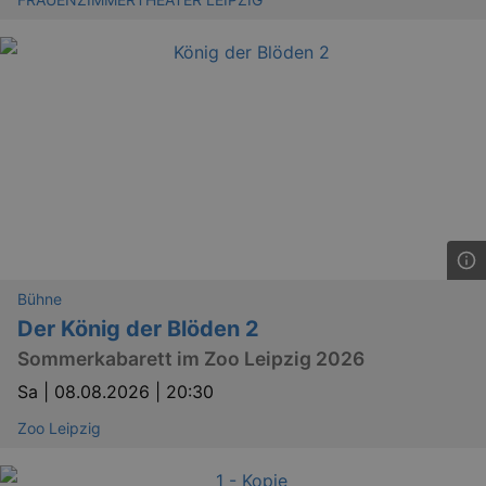
dresden.de
hours
writte
help w
securi
preve
Cross-
Reque
Forge
attack
Lä
Name
Provider / Domain
Bühne
Der König der Blöden 2
kulturkalender_dresden_session
www.kulturkalender-
2 h
dresden.de
Sommerkabarett im Zoo Leipzig 2026
_ga
2 
Google LLC
Sa |
08.08.2026 | 20:30
.kulturkalender-
dresden.de
Zoo Leipzig