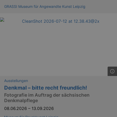
_gid
1 
Google LLC
.kulturkalender-
GRASSI Museum für Angewandte Kunst Leipzig
dresden.reservix.de
_gat_UA-12823294-20
.kulturkalender-
dresden.reservix.de
mi
Ausstellungen
Denkmal – bitte recht freundlich!
Fotografie im Auftrag der sächsischen
Denkmalpflege
08.06.2026
–
13.09.2026