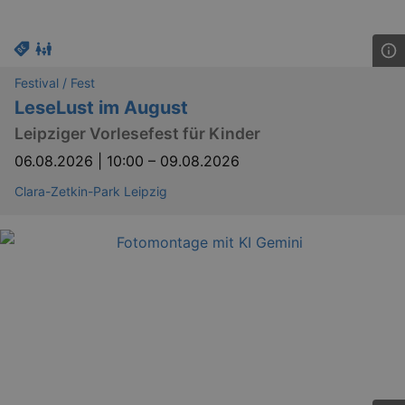
Festival / Fest
bm_sz
4 h
The Rocket Science
LeseLust im August
Group LLC
.eventim.de
Leipziger Vorlesefest für Kinder
axd
www.eventim.de
06.08.2026 | 10:00
–
09.08.2026
mo
axd
.theadex.com
Clara-Zetkin-Park Leipzig
mo
IDE
1 
Google LLC
.doubleclick.net
_abck
1 
Akamai Technologies