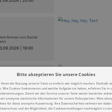
2.09.2026 | 20:00
dem Roman von Daniel
ann
3.09.2026 | 19:00
Bitte akzeptieren Sie unsere Cookies
 Facie
 Ihnen die Nutzung unserer Seite so einfach wie möglich machen. Deshalb v
rama von Suzie Miller
s. Wie Cookies funktionieren und welche Aufgabe sie haben, erfahren Sie in 
17.09.2026 | 20:00
zbestimmungen. Damit wir den Service unserer Seite weiter kostenlos anbie
wir anonyme statistische Informationen für unsere Kulturpartner. Bitte akze
kies für diese anonyme Auswertung. Ihre Datensicherheit nehmen wir dabei 
atenschutz und die Möglichkeit, die Cookieeinstellungen nachträglich zu änd