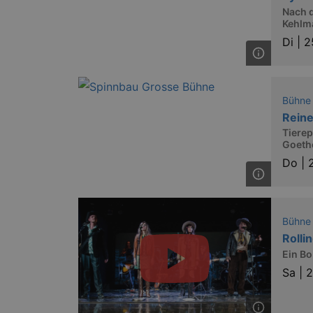
Nach 
Kehlm
Di |
2
Bühne
Reine
Tiere
Goeth
Do |
Bühne
Rolli
Ein B
Sa |
2