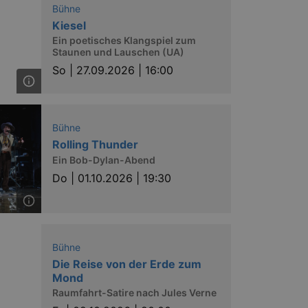
Bühne
Kiesel
Ein poetisches Klangspiel zum
Staunen und Lauschen (UA)
So |
27.09.2026 | 16:00
ow the end user uses the
ser may have seen before
Bühne
Rolling Thunder
Ein Bob-Dylan-Abend
Do |
01.10.2026 | 19:30
solution from OneTrust. It
Bühne
ookies the site uses and
nsent for the use of each
Die Reise von der Erde zum
t cookies in each category
Mond
onsent is not given. The cookie
urning visitors to the site will
Raumfahrt-Satire nach Jules Verne
ins no information that can