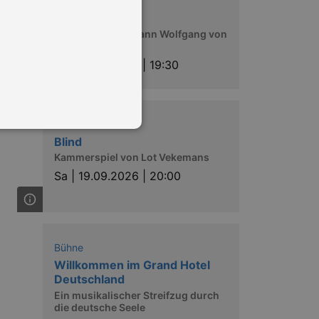
Bühne
Reineke Fuchs
Tierepos von Johann Wolfgang von
Goethe
Sa |
19.09.2026 | 19:30
Bühne
Blind
Kammerspiel von Lot Vekemans
Sa |
19.09.2026 | 20:00
in Ihren account. Ohne diese
Bühne
mber visitor cookie consent
 banner to work properly.
Willkommen im Grand Hotel
Deutschland
nting Cross-Site Request Forgery
Ein musikalischer Streifzug durch
die deutsche Seele