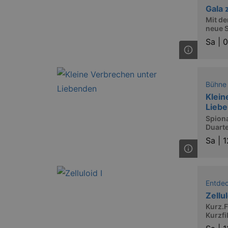
Gala 
Mit de
neue S
Sa |
0
Bühne
Klein
Lieb
Spion
Duart
Sa |
1
Entde
Zellul
Kurz.F
Kurzfi