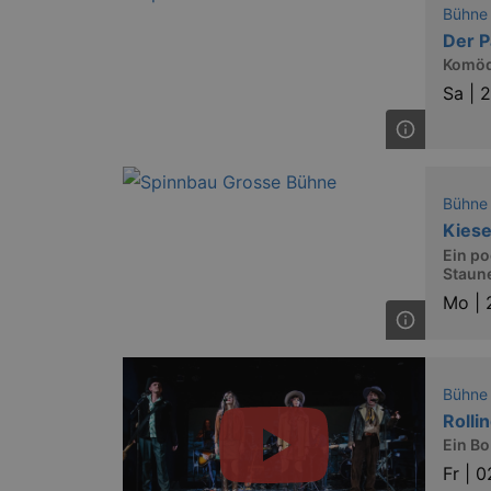
Bühne
Der P
axd
Komödi
axd
Sa |
2
IDE
_abck
Bühne
Kiese
tis
Ein po
Staun
tis
Mo |
RXSESSID
OptanonConsent
Bühne
Rolli
Ein B
Fr |
0