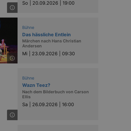
nting Cross-Site Request Forgery
So |
20.09.2026 | 19:00
Bühne
Das hässliche Entlein
Märchen nach Hans Christian
Andersen
Mi |
23.09.2026 | 09:30
niversal Analytics - which is a
y used analytics service. This
by assigning a randomly
s included in each page request
ion and campaign data for the
 expire after 2 years, although
Bühne
Wazn Teez?
niversal Analytics. This
 2017 no information is
Nach dem Bilderbuch von Carson
nd update a unique value for
Ellis
Sa |
26.09.2026 | 16:00
niversal Analytics, according
quest rate - limiting the
ires after 10 minutes.