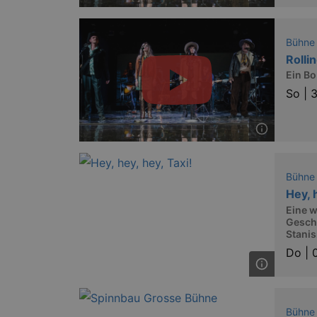
Bühne
Rolli
Ein B
So |
3
Bühne
Hey, 
Eine w
Gesch
Stanis
Do |
Bühne