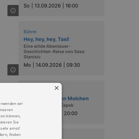
So |
13.09.2026 | 16:00
Bühne
Hey, hey, hey, Taxi!
Eine wilde Abenteuer-
Geschichten-Reise von Sasa
Stanisic
Mo |
14.09.2026 | 09:30
×
Bühne
Der Krieg mit den Molchen
erwenden wir
Satire nach Karel Čapek
unseren
Fr |
18.09.2026 | 20:00
ten können,
ptieren Sie
sehr ernst!
ern, finden