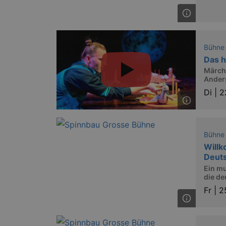
XSRF-TOKEN
stagin
dresde
Bühne
Name
Das h
kulturkalender_dresden_sessi
Märch
Ander
Di |
2
_ga
Bühne
Willk
_gid
Deut
Ein mu
die de
_gat
Fr |
2
bm_sz