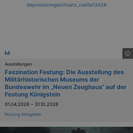
_gid
1 
Google LLC
.kulturkalender-
dresden.de
Ausstellungen
Faszination Festung: Die Ausstellung des
Militärhistorischen Museums der
Bundeswehr im „Neuen Zeughaus“ auf der
_gat
Google LLC
mi
.kulturkalender-
Festung Königstein
dresden.de
01.04.2026
–
31.10.2026
Festung Königstein