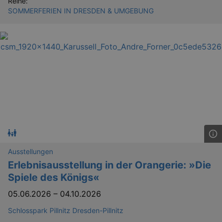
Reihe:
dresden.de
hours
writte
SOMMERFERIEN IN DRESDEN & UMGEBUNG
help w
securi
preve
Cross-
Reque
Forge
attack
Lä
Name
Provider / Domain
Ausstellungen
kulturkalender_dresden_session
www.kulturkalender-
2 h
dresden.de
Erlebnisausstellung in der Orangerie: »Die
_ga
2 
Google LLC
Spiele des Königs«
.kulturkalender-
dresden.de
05.06.2026
–
04.10.2026
Schlosspark Pillnitz Dresden-Pillnitz