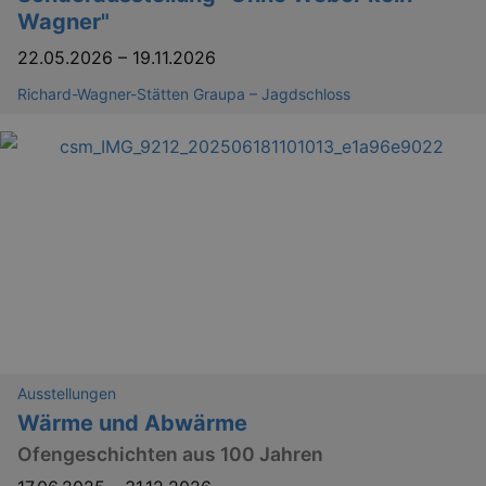
Wagner"
22.05.2026
–
19.11.2026
YSC
Ses
Google LLC
.youtube.com
Richard-Wagner-Stätten Graupa – Jagdschloss
kulturkalender_dresden_session
staging.kulturkalender-
2 h
dresden.de
mobile
.kulturkalender-
1 
dresden.de
PHPSESSID
4 
PHP.net
staging.kulturkalender-
mo
dresden.de
Ausstellungen
Wärme und Abwärme
Ofengeschichten aus 100 Jahren