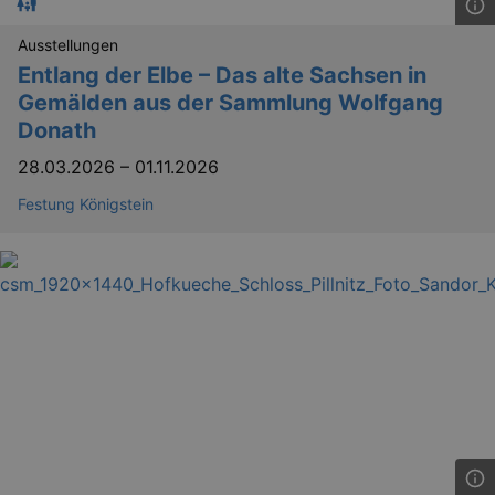
_gid
1 
Google LLC
.kulturkalender-
dresden.reservix.de
Ausstellungen
Entlang der Elbe – Das alte Sachsen in
Gemälden aus der Sammlung Wolfgang
Donath
28.03.2026
–
01.11.2026
Festung Königstein
_gat_UA-12823294-20
.kulturkalender-
dresden.reservix.de
mi