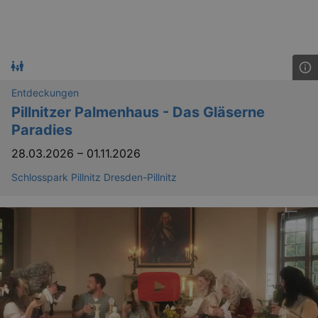
Entdeckungen
Pillnitzer Palmenhaus - Das Gläserne
Paradies
28.03.2026
–
01.11.2026
Schlosspark Pillnitz Dresden-Pillnitz
_ga
2 
Google LLC
.kulturkalender-
dresden.reservix.de