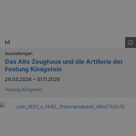
.eventim.de
tis
www.eventim.de
mo
tis
.theadex.com
mo
RXSESSID
.kulturkalender-
dresden.reservix.de
min
OptanonConsent
1 
OneTrust LLC
Ausstellungen
.reservix.de
Das Alte Zeughaus und die Artillerie der
Festung Königstein
28.03.2026
–
01.11.2026
Festung Königstein