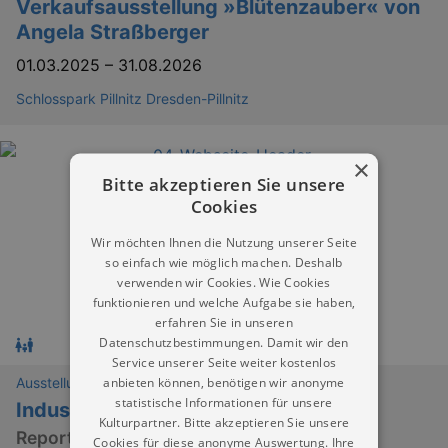
Verkaufsausstellung »Blütenzauber« von
Angela Straßberger
01.03.2025
–
31.08.2026
Schlosspark Pillnitz Dresden-Pillnitz
×
Bitte akzeptieren Sie unsere
Cookies
Wir möchten Ihnen die Nutzung unserer Seite
so einfach wie möglich machen. Deshalb
verwenden wir Cookies. Wie Cookies
funktionieren und welche Aufgabe sie haben,
erfahren Sie in unseren
Datenschutzbestimmungen. Damit wir den
Service unserer Seite weiter kostenlos
anbieten können, benötigen wir anonyme
Ausstellungen
statistische Informationen für unsere
Industriegeschichten
Kulturpartner. Bitte akzeptieren Sie unsere
Reportagen aus Museen, die keine waren
Cookies für diese anonyme Auswertung. Ihre