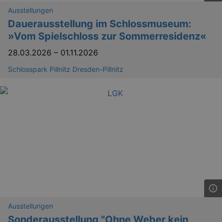
Ausstellungen
Dauerausstellung im Schlossmuseum:
»Vom Spielschloss zur Sommerresidenz«
28.03.2026
–
01.11.2026
Schlosspark Pillnitz Dresden-Pillnitz
GPS
Google LLC
min
.youtube.com
VISITOR_INFO1_LIVE
Google LLC
mo
.youtube.com
Ausstellungen
Sonderausstellung "Ohne Weber kein