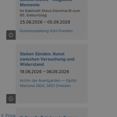
Momente
Im Kabinett: Klaus Dennhardt zum
85. Geburtstag
25.06.2026
–
05.09.2026
Kunstausstellung Kühl Dresden
ow the end user uses the
ser may have seen before
Sieben Sünden. Kunst
zwischen Versuchung und
Widerstand
19.06.2026
–
06.09.2026
Archiv der Avantgarden — Egidio
Marzona (ADA, SKD) Dresden
solution from OneTrust. It
ookies the site uses and
nsent for the use of each
t cookies in each category
onsent is not given. The cookie
urning visitors to the site will
ins no information that can