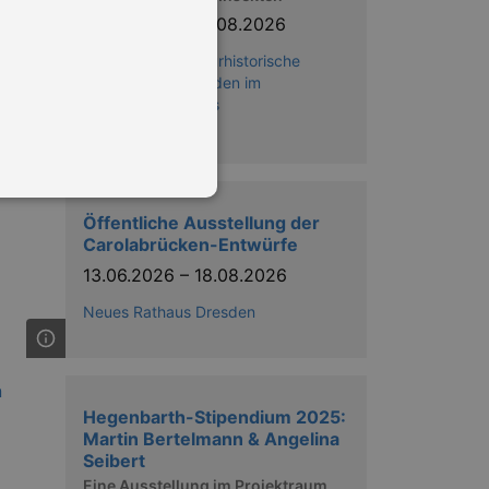
30.10.2025
–
16.08.2026
Senckenberg Naturhistorische
Sammlungen Dresden im
Japanischen Palais
Öffentliche Ausstellung der
Carolabrücken-Entwürfe
13.06.2026
–
18.08.2026
in Ihren account. Ohne diese
Neues Rathaus Dresden
mber visitor cookie consent
 banner to work properly.
Hegenbarth-Stipendium 2025:
Martin Bertelmann & Angelina
nting Cross-Site Request Forgery
Seibert
Eine Ausstellung im Projektraum