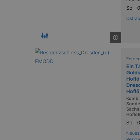
So |
0
Ostra
Entde
Ein T
Gold
Hoflö
Dresd
Hoflö
Kombi
Sonde
Sächs
Hoflöß
So |
0
Neues
Reside