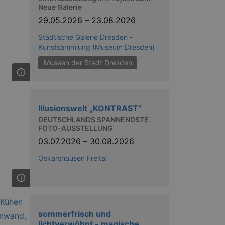
nting Cross-Site Request Forgery
Neue Galerie
29.05.2026
–
23.08.2026
Städtische Galerie Dresden -
Kunstsammlung (Museum Dresden)
Museen der Stadt Dresden
niversal Analytics - which is a
y used analytics service. This
by assigning a randomly
Illusionswelt „KONTRAST”
s included in each page request
DEUTSCHLANDS SPANNENDSTE
ion and campaign data for the
 expire after 2 years, although
FOTO-AUSSTELLUNG
03.07.2026
–
30.08.2026
niversal Analytics. This
 2017 no information is
Oskarshausen Freital
nd update a unique value for
niversal Analytics, according
quest rate - limiting the
ires after 10 minutes.
sommerfrisch und
lichtverwöhnt - magische