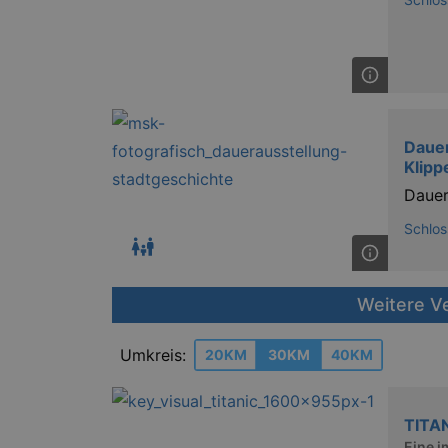
Dauer
Klipp
Dauer
Schlos
Weitere V
Umkreis:
20KM
30KM
40KM
TITA
Eine i