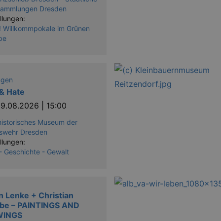
sammlungen Dresden
llungen:
! Willkommpokale im Grünen
be
ngen
& Hate
9.08.2026 | 15:00
rhistorisches Museum der
swehr Dresden
llungen:
 - Geschichte - Gewalt
n Lenke + Christian
ebe – PAINTINGS AND
WINGS