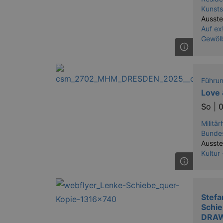
Kunst
Ausste
Auf ex
Gewöl
Führu
Love 
So |
0
Militä
Bunde
Ausste
Kultur
Stefa
Schi
DRA