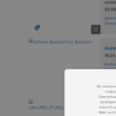
WERKR
25.0
geh8 K
Dresd
Ausst
18.0
Schlos
Batzdo
Wir möchten
Cookie
Datenschut
benötigen 
unsere Coo
150 
Mehr zum D
Völk