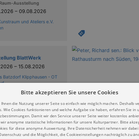
aum-Ausstellung
6.2026
–
09.08.2026
unstraum und Ateliers e.V.
en
ellung BlattWerk
5.2026
–
15.08.2026
s Batzdorf Klipphausen - OT
rf
Bitte akzeptieren Sie unsere Cookies
 Ihnen die Nutzung unserer Seite so einfach wie möglich machen. Deshalb v
s. Wie Cookies funktionieren und welche Aufgabe sie haben, erfahren Sie in 
zbestimmungen. Damit wir den Service unserer Seite weiter kostenlos anbie
wir anonyme statistische Informationen für unsere Kulturpartner. Bitte akze
kies für diese anonyme Auswertung. Ihre Datensicherheit nehmen wir dabei 
Jahre Museum für
atenschutz und die Möglichkeit, die Cookieeinstellungen nachträglich zu änd
erkunde Dresden