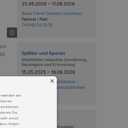
25.06.2026
–
11.08.2026
Blaue Fabrik Dresden (parablau)
Festival / Fest:
TACHELES 2026
Splitter und Spuren
Stadtbilder zwischen Zerstörung,
Neubeginn und Erinnerung
15.05.2025
–
16.08.2026
×
Sächsische Landesbibliothek -
Staats- und Universitätsbibliothek
Dresden (SLUB)
erwenden wir
unseren
ten können,
ptieren Sie
sehr ernst!
iNUVERSUMM
ern, finden
Raum und Zeit für Insekten