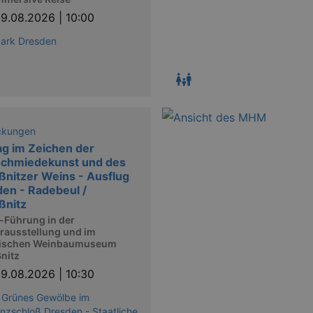
9.08.2026 | 10:00
park Dresden
ckungen
ag im Zeichen der
schmiedekunst und des
ßnitzer Weins - Ausflug
en - Radebeul /
ßnitz
-Führung in der
rausstellung und im
ischen Weinbaumuseum
nitz
9.08.2026 | 10:30
 Grünes Gewölbe im
nzschloß Dresden - Staatliche