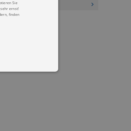
ptieren Sie
sehr ernst!
ern, finden
in Ihren account. Ohne diese
mber visitor cookie consent
 banner to work properly.