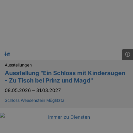
dresden.de
hours
writte
help w
securi
preve
Cross-
Reque
Forge
attack
Ausstellungen
Ausstellung "Ein Schloss mit Kinderaugen
Lä
- Zu Tisch bei Prinz und Magd"
Name
Provider / Domain
08.05.2026
–
31.03.2027
kulturkalender_dresden_session
www.kulturkalender-
2 h
dresden.de
Schloss Weesenstein Müglitztal
_ga
2 
Google LLC
.kulturkalender-
dresden.de