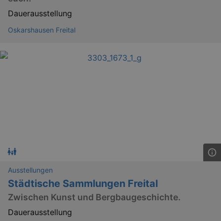
_gid
1 
Google LLC
.kulturkalender-
Dauerausstellung
dresden.reservix.de
Oskarshausen Freital
_gat_UA-12823294-20
.kulturkalender-
dresden.reservix.de
mi
Ausstellungen
Städtische Sammlungen Freital
Zwischen Kunst und Bergbaugeschichte.
Dauerausstellung