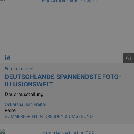
YSC
Ses
Google LLC
.youtube.com
kulturkalender_dresden_session
staging.kulturkalender-
2 h
dresden.de
mobile
.kulturkalender-
1 
dresden.de
Entdeckungen
PHPSESSID
4 
PHP.net
staging.kulturkalender-
DEUTSCHLANDS SPANNENDSTE FOTO-
mo
dresden.de
ILLUSIONSWELT
Dauerausstellung
Oskarshausen Freital
Reihe:
SOMMERFERIEN IN DRESDEN & UMGEBUNG