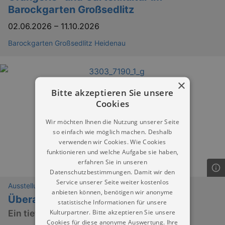
Barockgarten Großsedlitz
02.06.2026
–
11.10.2026
Barockgarten Großsedlitz Heidenau
×
Bitte akzeptieren Sie unsere
Cookies
Wir möchten Ihnen die Nutzung unserer Seite
so einfach wie möglich machen. Deshalb
verwenden wir Cookies. Wie Cookies
funktionieren und welche Aufgabe sie haben,
erfahren Sie in unseren
Datenschutzbestimmungen. Damit wir den
Service unserer Seite weiter kostenlos
Ausstellungen
anbieten können, benötigen wir anonyme
Überall ein Sehnen
statistische Informationen für unsere
Kulturpartner. Bitte akzeptieren Sie unsere
Ein tiefer Blick in die Dresdner Romantik
Cookies für diese anonyme Auswertung. Ihre