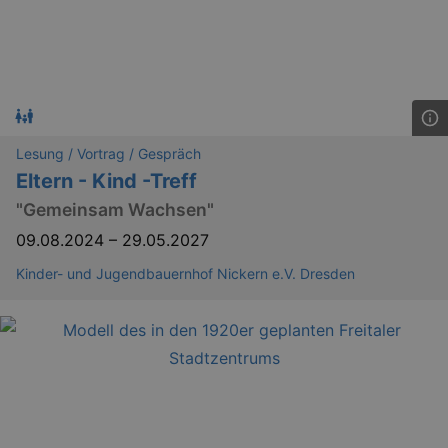
_gid
1 
Google LLC
.kulturkalender-
dresden.de
Lesung / Vortrag / Gespräch
Eltern - Kind -Treff
"Gemeinsam Wachsen"
09.08.2024
–
29.05.2027
Kinder- und Jugendbauernhof Nickern e.V. Dresden
_gat
Google LLC
mi
.kulturkalender-
dresden.de