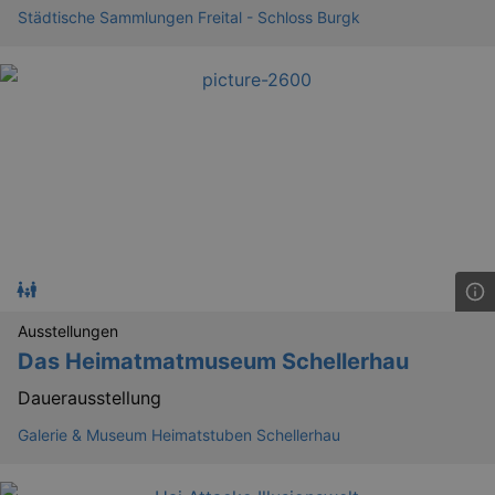
Städtische Sammlungen Freital - Schloss Burgk
GPS
Google LLC
min
.youtube.com
VISITOR_INFO1_LIVE
Google LLC
mo
.youtube.com
Ausstellungen
Das Heimatmatmuseum Schellerhau
Dauerausstellung
Galerie & Museum Heimatstuben Schellerhau