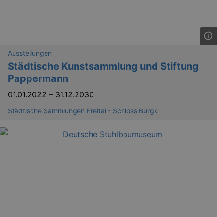
bm_sz
4 h
The Rocket Science
Ausstellungen
Group LLC
Städtische Kunstsammlung und Stiftung
.eventim.de
Pappermann
axd
www.eventim.de
mo
01.01.2022
–
31.12.2030
axd
.theadex.com
mo
Städtische Sammlungen Freital - Schloss Burgk
IDE
1 
Google LLC
.doubleclick.net
_abck
1 
Akamai Technologies