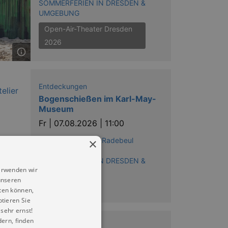
SOMMERFERIEN IN DRESDEN &
UMGEBUNG
Open-Air-Theater Dresden
2026
Entdeckungen
Bogenschießen im Karl-May-
Museum
Fr |
07.08.2026 | 11:00
×
Karl-May-Museum Radebeul
Reihe:
SOMMERFERIEN IN DRESDEN &
erwenden wir
UMGEBUNG
unseren
ten können,
ptieren Sie
sehr ernst!
ern, finden
Entdeckungen