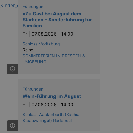
Führungen
»Zu Gast bei August dem
Starken« - Sonderführung für
Familien
Fr |
07.08.2026 | 14:00
ow the end user uses the
ser may have seen before
Schloss Moritzburg
Reihe:
SOMMERFERIEN IN DRESDEN &
UMGEBUNG
Führungen
Wein-Führung im August
Fr |
07.08.2026 | 14:00
solution from OneTrust. It
ookies the site uses and
nsent for the use of each
Schloss Wackerbarth (Sächs.
t cookies in each category
Staatsweingut) Radebeul
onsent is not given. The cookie
urning visitors to the site will
ins no information that can