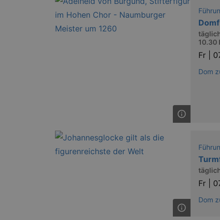
Führu
axd
Domf
täglic
axd
10.30 I
Fr |
0
IDE
Dom zu
_abck
tis
tis
Führu
RXSESSID
Turm
täglich
OptanonConsent
Fr |
0
Dom zu