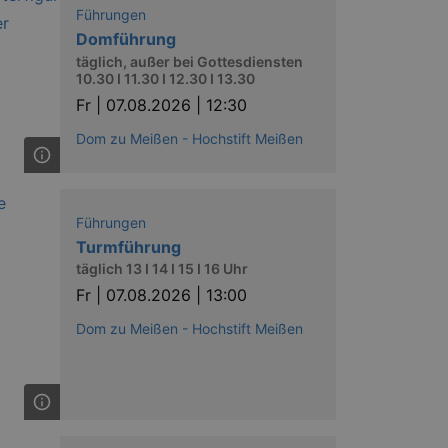
nting Cross-Site Request Forgery
Führungen
Domführung
täglich, außer bei Gottesdiensten
10.30 I 11.30 I 12.30 I 13.30
Fr |
07.08.2026 | 12:30
Dom zu Meißen - Hochstift Meißen
niversal Analytics - which is a
y used analytics service. This
by assigning a randomly
Führungen
s included in each page request
ion and campaign data for the
Turmführung
 expire after 2 years, although
täglich 13 I 14 I 15 I 16 Uhr
Fr |
07.08.2026 | 13:00
niversal Analytics. This
 2017 no information is
nd update a unique value for
Dom zu Meißen - Hochstift Meißen
niversal Analytics, according
quest rate - limiting the
ires after 10 minutes.