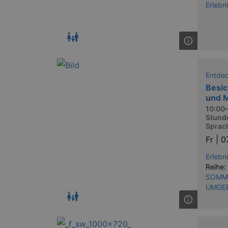
Erlebn
Entde
Besic
und 
10:00–
Stunde
Sprac
Fr |
0
Erlebn
Reihe:
SOMME
UMGE