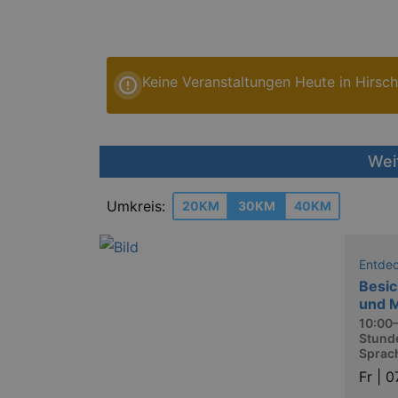
Keine Veranstaltungen Heute in Hirsch
Wei
Umkreis:
20KM
30KM
40KM
Entde
Besic
und 
10:00–
Stunde
Sprac
Fr |
0