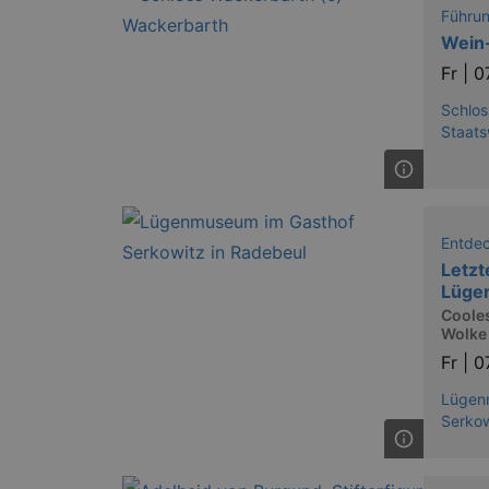
XSRF-TOKEN
stagin
Führu
dresde
Wein
Fr |
0
Schlos
Name
Staats
kulturkalender_dresden_sessi
_ga
Entde
Letzt
Lüge
Coole
_gid
Wolke
Fr |
0
Lügen
_gat
Serkow
bm_sz