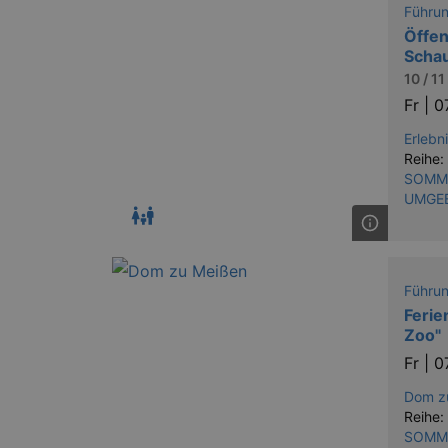
Führu
Öffen
Scha
10 / 11
Fr |
0
Erlebn
Reihe:
SOMME
UMGE
Führu
Ferie
Zoo"
Fr |
0
Dom zu
Reihe:
SOMME