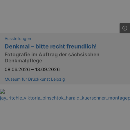
Ausstellungen
Denkmal – bitte recht freundlich!
Fotografie im Auftrag der sächsischen
Denkmalpflege
GPS
Google LLC
min
.youtube.com
08.06.2026
–
13.09.2026
VISITOR_INFO1_LIVE
Google LLC
Museum für Druckkunst Leipzig
mo
.youtube.com