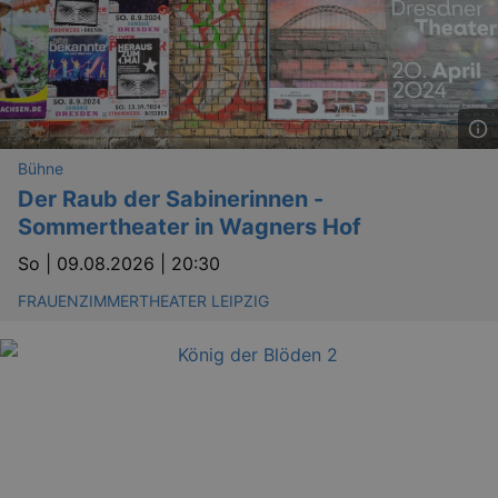
dresden.de
hours
writte
help w
securi
preve
Cross-
Reque
Forge
attack
Bühne
Der Raub der Sabinerinnen -
Sommertheater in Wagners Hof
So |
09.08.2026 | 20:30
Lä
FRAUENZIMMERTHEATER LEIPZIG
Name
Provider / Domain
kulturkalender_dresden_session
www.kulturkalender-
2 h
dresden.de
_ga
2 
Google LLC
.kulturkalender-
dresden.de