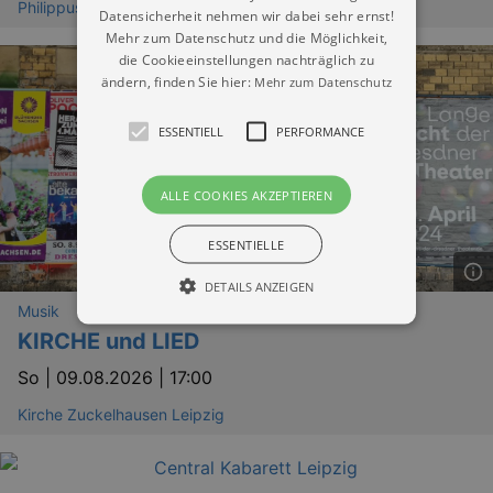
Philippuskirche Leipzig
Datensicherheit nehmen wir dabei sehr ernst!
Mehr zum Datenschutz und die Möglichkeit,
die Cookieeinstellungen nachträglich zu
ändern, finden Sie hier:
Mehr zum Datenschutz
ESSENTIELL
PERFORMANCE
ALLE COOKIES AKZEPTIEREN
ESSENTIELLE
DETAILS ANZEIGEN
Musik
KIRCHE und LIED
Essentiell
Performance
So |
09.08.2026 | 17:00
Essentielle Cookies werden für die
Kirche Zuckelhausen Leipzig
grundlegenden Funktionen unserer Webseite
gebraucht. Zum Beispiel für das Login in Ihren
account. Ohne diese Cookies funktioniert
unsere Webseite nicht.