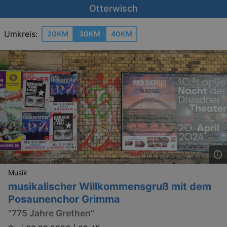
Otterwisch
Umkreis:
20KM
30KM
40KM
Musik
musikalischer Willkommensgruß mit dem
Posaunenchor Grimma
"775 Jahre Grethen"