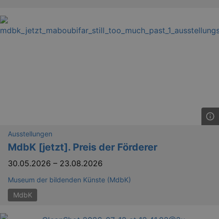
Ausstellungen
MdbK [jetzt]. Preis der Förderer
30.05.2026
–
23.08.2026
_ga
2 
Google LLC
.kulturkalender-
Museum der bildenden Künste (MdbK)
dresden.reservix.de
MdbK