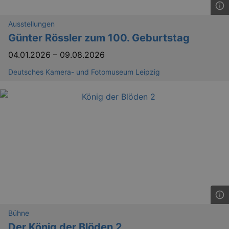
_gid
1 
Google LLC
.kulturkalender-
Ausstellungen
dresden.de
Günter Rössler zum 100. Geburtstag
04.01.2026
–
09.08.2026
Deutsches Kamera- und Fotomuseum Leipzig
_gat
Google LLC
mi
.kulturkalender-
dresden.de
Bühne
Der König der Blöden 2