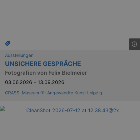
_gid
1 
Google LLC
.kulturkalender-
dresden.reservix.de
Ausstellungen
UNSICHERE GESPRÄCHE
Fotografien von Felix Bielmeier
03.06.2026
–
13.09.2026
_gat_UA-12823294-20
.kulturkalender-
GRASSI Museum für Angewandte Kunst Leipzig
dresden.reservix.de
mi