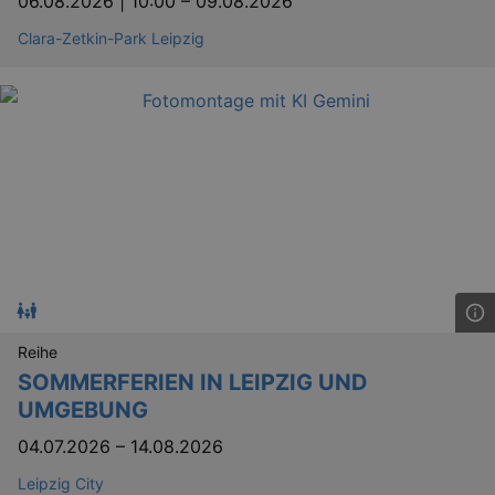
06.08.2026 | 10:00
–
09.08.2026
.eventim.de
Clara-Zetkin-Park Leipzig
tis
www.eventim.de
mo
tis
.theadex.com
mo
RXSESSID
.kulturkalender-
dresden.reservix.de
min
OptanonConsent
1 
OneTrust LLC
.reservix.de
Reihe
SOMMERFERIEN IN LEIPZIG UND
UMGEBUNG
04.07.2026
–
14.08.2026
Leipzig City