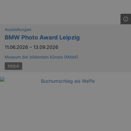
YSC
Ses
Google LLC
.youtube.com
Ausstellungen
BMW Photo Award Leipzig
kulturkalender_dresden_session
staging.kulturkalender-
2 h
11.06.2026
–
13.09.2026
dresden.de
mobile
.kulturkalender-
1 
Museum der bildenden Künste (MdbK)
dresden.de
MdbK
PHPSESSID
4 
PHP.net
staging.kulturkalender-
mo
dresden.de