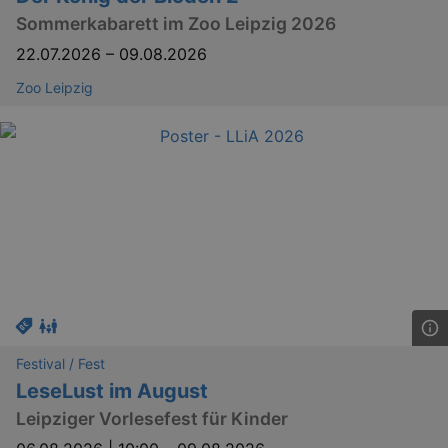
Sommerkabarett im Zoo Leipzig 2026
22.07.2026
–
09.08.2026
Zoo Leipzig
bm_sz
4 h
The Rocket Science
Group LLC
.eventim.de
axd
www.eventim.de
mo
axd
.theadex.com
mo
IDE
1 
Google LLC
.doubleclick.net
Festival / Fest
LeseLust im August
Leipziger Vorlesefest für Kinder
_abck
1 
Akamai Technologies