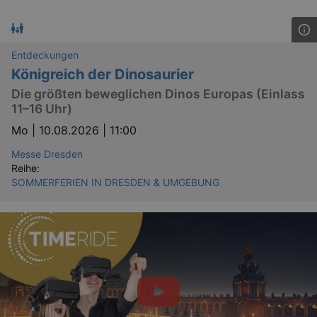
Entdeckungen
Königreich der Dinosaurier
Die größten beweglichen Dinos Europas (Einlass
11–16 Uhr)
Mo |
10.08.2026 | 11:00
GPS
Messe Dresden
Google LLC
min
.youtube.com
Reihe:
SOMMERFERIEN IN DRESDEN & UMGEBUNG
VISITOR_INFO1_LIVE
Google LLC
mo
.youtube.com