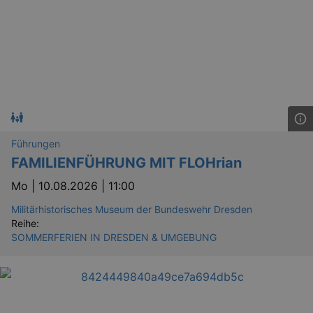
.eventim.de
tis
www.eventim.de
mo
tis
.theadex.com
mo
RXSESSID
.kulturkalender-
dresden.reservix.de
min
OptanonConsent
1 
OneTrust LLC
.reservix.de
Führungen
FAMILIENFÜHRUNG MIT FLOHrian
Mo |
10.08.2026 | 11:00
Militärhistorisches Museum der Bundeswehr Dresden
Reihe:
SOMMERFERIEN IN DRESDEN & UMGEBUNG