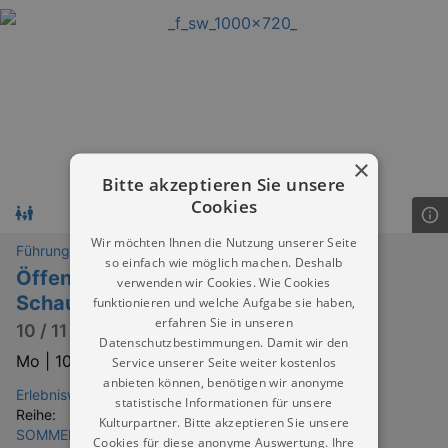
×
Bitte akzeptieren Sie unsere
Cookies
Wir möchten Ihnen die Nutzung unserer Seite
Führungen
so einfach wie möglich machen. Deshalb
Öffentliche Führung in der
verwenden wir Cookies. Wie Cookies
Schauwerkstatt
funktionieren und welche Aufgabe sie haben,
erfahren Sie in unseren
10 / 11 / 12 / 13 / 14 Uhr
Datenschutzbestimmungen. Damit wir den
Mo |
10.08.2026 | 10:00
Service unserer Seite weiter kostenlos
anbieten können, benötigen wir anonyme
Erlebniswelt Meissen Meißen
statistische Informationen für unsere
Reihe:
Kulturpartner. Bitte akzeptieren Sie unsere
SOMMERFERIEN IN DRESDEN & UMGEBUNG
Cookies für diese anonyme Auswertung. Ihre