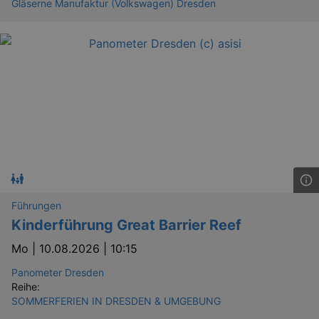
Gläserne Manufaktur (Volkswagen) Dresden
dresden.de
hours
writte
help w
securi
preve
Cross-
Reque
Forge
attack
Lä
Name
Provider / Domain
Führungen
kulturkalender_dresden_session
www.kulturkalender-
2 h
Kinderführung Great Barrier Reef
dresden.de
Mo |
10.08.2026 | 10:15
_ga
2 
Google LLC
.kulturkalender-
dresden.de
Panometer Dresden
Reihe:
SOMMERFERIEN IN DRESDEN & UMGEBUNG