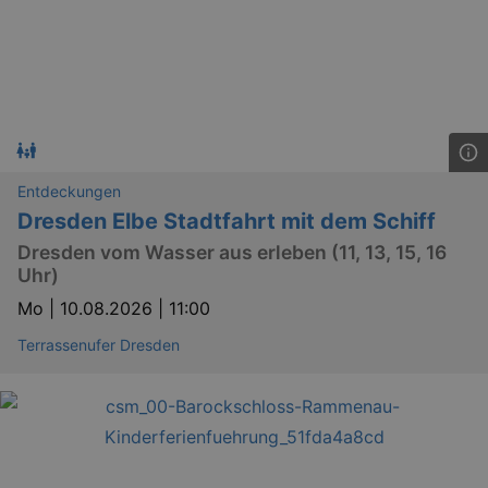
Entdeckungen
Dresden Elbe Stadtfahrt mit dem Schiff
Dresden vom Wasser aus erleben (11, 13, 15, 16
Uhr)
Mo |
10.08.2026 | 11:00
Terrassenufer Dresden
_ga
2 
Google LLC
.kulturkalender-
dresden.reservix.de