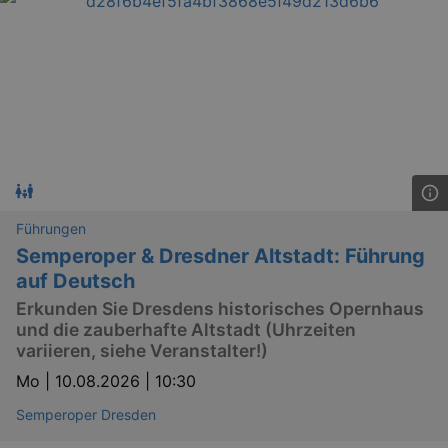
_gid
1 
Google LLC
.kulturkalender-
dresden.de
Führungen
Semperoper & Dresdner Altstadt: Führung
auf Deutsch
_gat
Google LLC
Erkunden Sie Dresdens historisches Opernhaus
mi
.kulturkalender-
und die zauberhafte Altstadt (Uhrzeiten
dresden.de
variieren, siehe Veranstalter!)
Mo |
10.08.2026 | 10:30
Semperoper Dresden