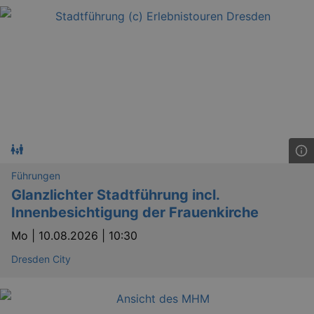
bm_sz
4 h
The Rocket Science
Group LLC
.eventim.de
axd
www.eventim.de
mo
axd
.theadex.com
mo
IDE
1 
Google LLC
Führungen
.doubleclick.net
Glanzlichter Stadtführung incl.
Innenbesichtigung der Frauenkirche
Mo |
10.08.2026 | 10:30
Dresden City
_abck
1 
Akamai Technologies