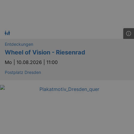
_gid
1 
Google LLC
.kulturkalender-
dresden.reservix.de
Entdeckungen
Wheel of Vision - Riesenrad
Mo |
10.08.2026 | 11:00
Postplatz Dresden
_gat_UA-12823294-20
.kulturkalender-
dresden.reservix.de
mi