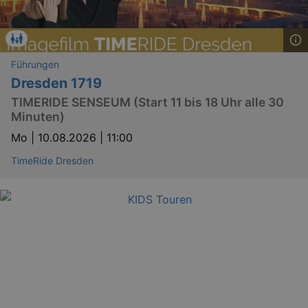
YSC
Ses
Google LLC
.youtube.com
Führungen
Dresden 1719
TIMERIDE SENSEUM (Start 11 bis 18 Uhr alle 30
kulturkalender_dresden_session
staging.kulturkalender-
2 h
dresden.de
Minuten)
mobile
.kulturkalender-
1 
Mo |
10.08.2026 | 11:00
dresden.de
TimeRide Dresden
PHPSESSID
4 
PHP.net
staging.kulturkalender-
mo
dresden.de