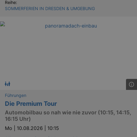
Reihe:
Läuft
SOMMERFERIEN IN DRESDEN & UMGEBUNG
Name
Provider / Domain
Besch
ab
CookieScriptConsent
29
This c
CookieScript
days
used 
.kulturkalender-
7
Cooki
dresden.de
hours
Script
servic
reme
visito
conse
prefer
It is 
for Co
Script
cooki
banne
work
proper
XSRF-TOKEN
www.kulturkalender-
2
This c
Führungen
dresden.de
hours
writte
help w
Die Premium Tour
securi
preve
Automobilbau so nah wie nie zuvor (10:15, 14:15,
Cross-
16:15 Uhr)
Reque
Forge
attack
Mo |
10.08.2026 | 10:15
XSRF-TOKEN
staging.kulturkalender-
2
This c