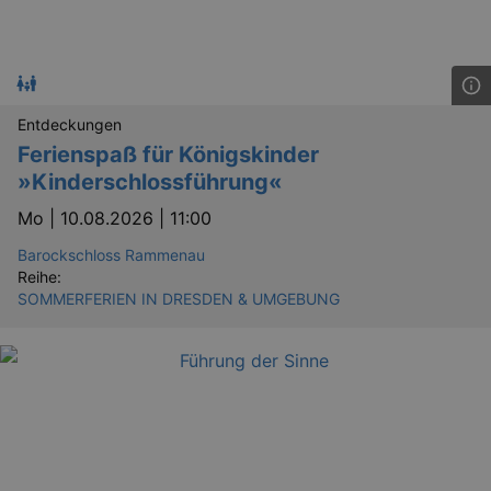
_gid
1 
Google LLC
.kulturkalender-
dresden.reservix.de
Entdeckungen
Ferienspaß für Königskinder
»Kinderschlossführung«
Mo |
10.08.2026 | 11:00
Barockschloss Rammenau
Reihe:
SOMMERFERIEN IN DRESDEN & UMGEBUNG
_gat_UA-12823294-20
.kulturkalender-
dresden.reservix.de
mi