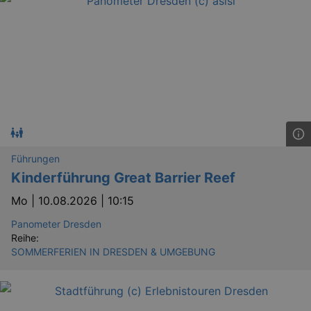
_gid
1 
Google LLC
.kulturkalender-
dresden.de
Führungen
Kinderführung Great Barrier Reef
Mo |
10.08.2026 | 10:15
_gat
Google LLC
mi
.kulturkalender-
Panometer Dresden
dresden.de
Reihe:
SOMMERFERIEN IN DRESDEN & UMGEBUNG