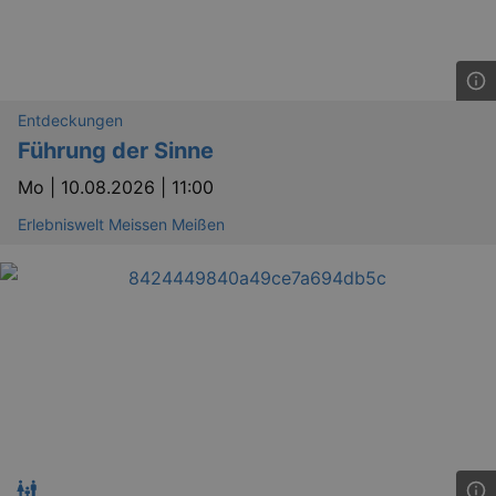
Entdeckungen
Führung der Sinne
Mo |
10.08.2026 | 11:00
Erlebniswelt Meissen Meißen
GPS
Google LLC
min
.youtube.com
VISITOR_INFO1_LIVE
Google LLC
mo
.youtube.com