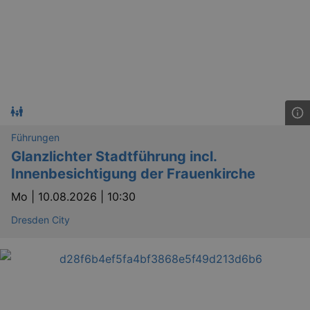
bm_sz
4 h
The Rocket Science
Group LLC
.eventim.de
axd
www.eventim.de
mo
Führungen
axd
.theadex.com
mo
Glanzlichter Stadtführung incl.
Innenbesichtigung der Frauenkirche
IDE
1 
Google LLC
.doubleclick.net
Mo |
10.08.2026 | 10:30
Dresden City
_abck
1 
Akamai Technologies