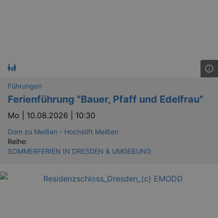
Führungen
Ferienführung "Bauer, Pfaff und Edelfrau"
Mo |
10.08.2026 | 10:30
Dom zu Meißen - Hochstift Meißen
Reihe:
SOMMERFERIEN IN DRESDEN & UMGEBUNG
_ga
2 
Google LLC
.kulturkalender-
dresden.reservix.de