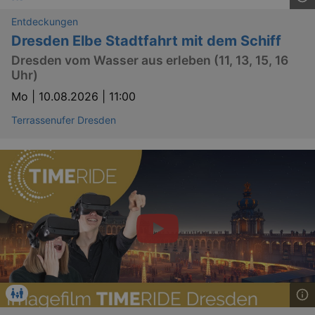
Entdeckungen
Dresden Elbe Stadtfahrt mit dem Schiff
YSC
Ses
Google LLC
.youtube.com
Dresden vom Wasser aus erleben (11, 13, 15, 16
Uhr)
Mo |
10.08.2026 | 11:00
kulturkalender_dresden_session
staging.kulturkalender-
2 h
dresden.de
Terrassenufer Dresden
mobile
.kulturkalender-
1 
dresden.de
PHPSESSID
4 
PHP.net
staging.kulturkalender-
mo
dresden.de