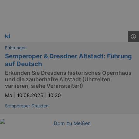
.eventim.de
tis
www.eventim.de
mo
tis
.theadex.com
mo
RXSESSID
.kulturkalender-
dresden.reservix.de
min
Führungen
OptanonConsent
1 
OneTrust LLC
Semperoper & Dresdner Altstadt: Führung
.reservix.de
auf Deutsch
Erkunden Sie Dresdens historisches Opernhaus
und die zauberhafte Altstadt (Uhrzeiten
variieren, siehe Veranstalter!)
Mo |
10.08.2026 | 10:30
Semperoper Dresden