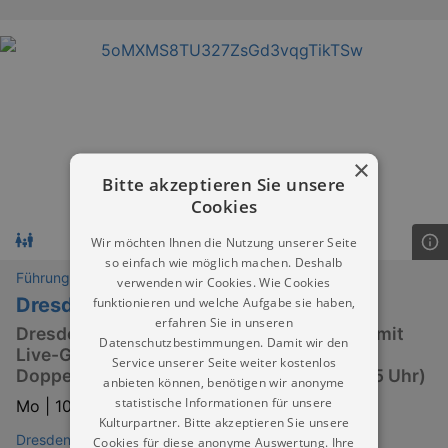
×
Bitte akzeptieren Sie unsere
Cookies
Wir möchten Ihnen die Nutzung unserer Seite
so einfach wie möglich machen. Deshalb
Führungen
verwenden wir Cookies. Wie Cookies
Dresden Stadtrundfahrt mit dem Bus
funktionieren und welche Aufgabe sie haben,
erfahren Sie in unseren
Dresdens Sehenswürdigkeiten entdecken mit
Datenschutzbestimmungen. Damit wir den
Live-Guide, Stadtkarte und barrierefreier
Service unserer Seite weiter kostenlos
Doppeldecker-Bustour (Start 10 | 12:30 | 15 Uhr)
anbieten können, benötigen wir anonyme
statistische Informationen für unsere
Mo |
10.08.2026 | 10:00
Kulturpartner. Bitte akzeptieren Sie unsere
Dresden City
Cookies für diese anonyme Auswertung. Ihre