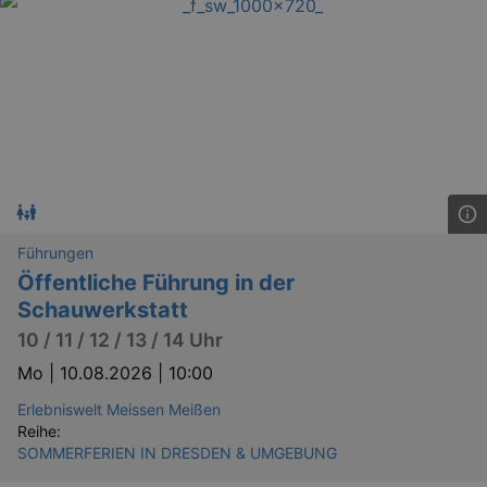
dresden.de
hours
writte
help w
securi
preve
Cross-
Reque
Forge
attack
Führungen
Öffentliche Führung in der
Lä
Name
Provider / Domain
Schauwerkstatt
kulturkalender_dresden_session
www.kulturkalender-
2 h
10 / 11 / 12 / 13 / 14 Uhr
dresden.de
Mo |
10.08.2026 | 10:00
_ga
2 
Google LLC
.kulturkalender-
Erlebniswelt Meissen Meißen
dresden.de
Reihe:
SOMMERFERIEN IN DRESDEN & UMGEBUNG