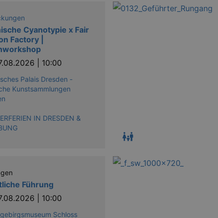
g.kulturkalender-
2
This cookie is written to help with site security in preve
n.de
hours
attacks.
ckungen
ische Cyanotypie x Fair
on Factory |
Läuft
enworkshop
Provider / Domain
Beschreibung
ab
7.08.2026 | 10:00
on
www.kulturkalender-
2 hours
dresden.de
sches Palais Dresden -
2 years
This cookie name is associated with Google U
iche Kunstsammlungen
Google LLC
significant update to Google's more commonl
.kulturkalender-
en
cookie is used to distinguish unique users 
dresden.de
generated number as a client identifier. It i
in a site and used to calculate visitor, sess
RFERIEN IN DRESDEN &
sites analytics reports. By default it is set to
BUNG
this is customisable by website owners.
1 day
This cookie name is associated with Google U
Google LLC
appears to be a new cookie and as of Spring
.kulturkalender-
available from Google. It appears to store a
dresden.de
each page visited.
ngen
1
This cookie name is associated with Google U
Google LLC
tliche Führung
minute
to documentation it is used to throttle the re
.kulturkalender-
collection of data on high traffic sites. It exp
dresden.de
7.08.2026 | 10:00
4 hours
The Rocket Science
Group LLC
zgebirgsmuseum Schloss