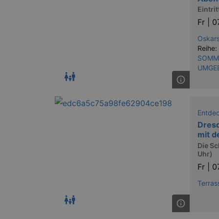
Eintritt
Fr |
0
Oskars
Reihe:
SOMME
UMGE
Entde
Dresd
mit d
Die Sc
Uhr)
Fr |
0
Terras