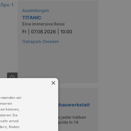
Ausstellungen
TITANIC
Eine immersive Reise
Fr |
07.08.2026 | 10:00
Ostrapark Dresden
×
erwenden wir
Entdeckungen
unseren
Besichtigung Schauwerkstatt
ten können,
und Museum
ptieren Sie
10:00–15:30 Uhr zu jeder halben
sehr ernst!
Stunde mit Audioguide in 14
ern, finden
Sprachen