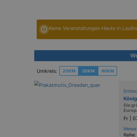
Keine Veranstaltungen Heute in Laußn
We
Umkreis:
20KM
30KM
40KM
Entde
König
Die g
Europ
Fr |
0
Messe
Reihe: