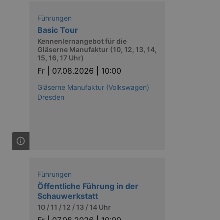
nting Cross-Site Request Forgery
Führungen
Basic Tour
Kennenlernangebot für die
Gläserne Manufaktur (10, 12, 13, 14,
15, 16, 17 Uhr)
Fr |
07.08.2026 | 10:00
Gläserne Manufaktur (Volkswagen)
niversal Analytics - which is a
y used analytics service. This
Dresden
by assigning a randomly
s included in each page request
ion and campaign data for the
 expire after 2 years, although
niversal Analytics. This
 2017 no information is
nd update a unique value for
Führungen
niversal Analytics, according
Öffentliche Führung in der
quest rate - limiting the
ires after 10 minutes.
Schauwerkstatt
10 / 11 / 12 / 13 / 14 Uhr
Fr |
07.08.2026 | 10:00