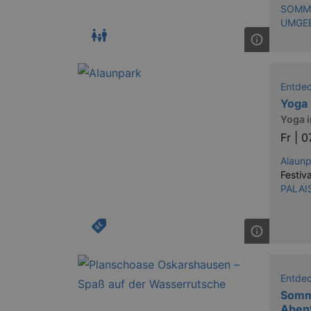
SOMME
UMGE
Entde
Yoga 
Yoga 
Fr |
0
Alaun
Festiva
PALAI
Entde
Somme
Aben