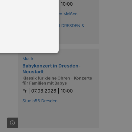
Fr |
07.08.2026 | 10:00
Erlebniswelt Meissen Meißen
Reihe:
SOMMERFERIEN IN DRESDEN &
UMGEBUNG
Musik
Babykonzert in Dresden-
Neustadt
in Ihren account. Ohne diese
Klassik für kleine Ohren - Konzerte
für Familien mit Babys
Fr |
07.08.2026 | 10:00
Studio56 Dresden
mber visitor cookie consent
 banner to work properly.
nting Cross-Site Request Forgery