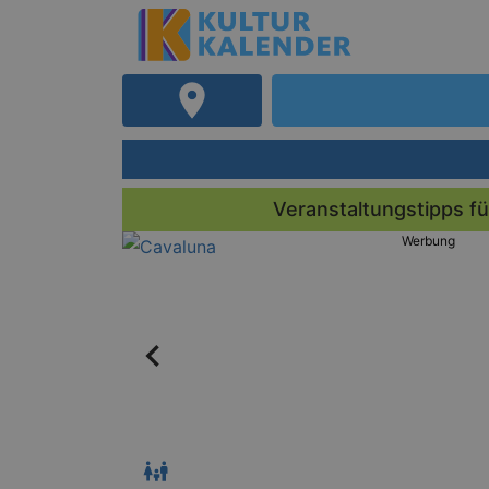
Veranstaltungstipps fü
Werbung
us
io