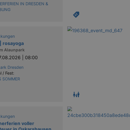
RFERIEN IN DRESDEN &
BUNG
ckungen
| rosayoga
im Alaunpark
7.08.2026 | 08:00
park Dresden
l / Fest:
S SOMMER
ckungen
rferien voller
teuer in Oskarshausen