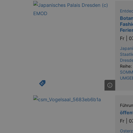
XSRF-TOKEN
stagin
dresde
Entde
Botan
Fashi
Feri
Name
Fr |
0
kulturkalender_dresden_sessi
Japani
_ga
Staatl
Dresd
Reihe:
SOMME
UMGE
_gid
Führu
_gat
öffen
Fr |
0
bm_sz
Oster