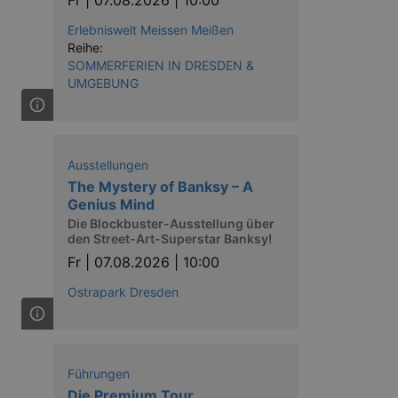
Erlebniswelt Meissen Meißen
Reihe:
SOMMERFERIEN IN DRESDEN &
UMGEBUNG
ow the end user uses the
ser may have seen before
Ausstellungen
The Mystery of Banksy – A
Genius Mind
Die Blockbuster-Ausstellung über
den Street-Art-Superstar Banksy!
Fr |
07.08.2026 | 10:00
Ostrapark Dresden
solution from OneTrust. It
ookies the site uses and
nsent for the use of each
t cookies in each category
onsent is not given. The cookie
Führungen
urning visitors to the site will
ins no information that can
Die Premium Tour